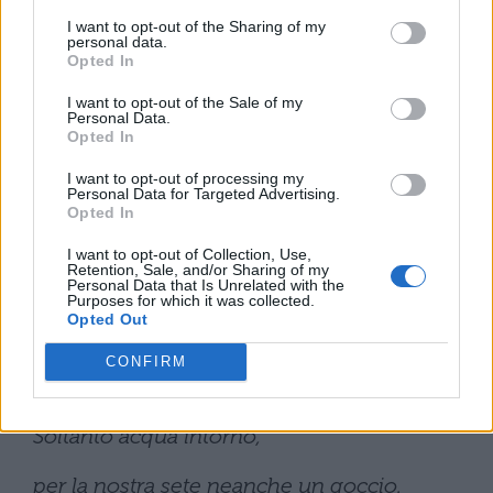
I want to opt-out of the Sharing of my
e non era più grande della luna.
personal data.
Opted In
Per lunghi giorni, un giorno dopo l’altro,
I want to opt-out of the Sale of my
Personal Data.
restammo senza vento, lì, immobili
Opted In
I want to opt-out of processing my
fermi come una nave
Personal Data for Targeted Advertising.
Opted In
dipinta su un oceano dipinto.
I want to opt-out of Collection, Use,
Retention, Sale, and/or Sharing of my
E l’Albatro comincia ad essere vendicato
Personal Data that Is Unrelated with the
Purposes for which it was collected.
Opted Out
Soltanto acqua intorno,
CONFIRM
si torceva ogni tavola.
Soltanto acqua intorno,
per la nostra sete neanche un goccio.