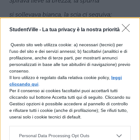
Spirava lieve la brezza, la spuma
si sollevava bianca, la scia ci seguiva;
noi fummo i primi a irrompere
StudentVille -
La tua privacy è la nostra priorità
nel silenzioso mare.
Questo sito web utilizza cookie: a) necessari (tecnici) per
l'uso del sito e dei servizi annessi; b) facoltativi (analitici e di
La brezza cadde, caddero le vele:
profilazione, anche di terze parti, per mostrarti annunci
personalizzati in base alle tue abitudini di navigazione) previo
fu triste, triste quanto poteva essere triste;
consenso.
Il loro utilizzo è regolato dalla relativa cookie policy,
leggi
noi parlavamo solo per infrangere il silenzio
cliccando qui
.
Per il consenso ai cookies facoltativi puoi accettarli tutti
del mare!
cliccando sul bottone Accetta tutti qui di seguito. Cliccando su
Gestisci opzioni è possibile accedere al pannello di controllo
In un cielo di rame
e rifiutare tutti i cookie (anche di profilazione); Se rifiuti tutto,
userai solo i cookie tecnici di default.
arso, un sole di sangue
Personal Data Processing Opt Outs
stava a picco a mezzogiorno sull’albero