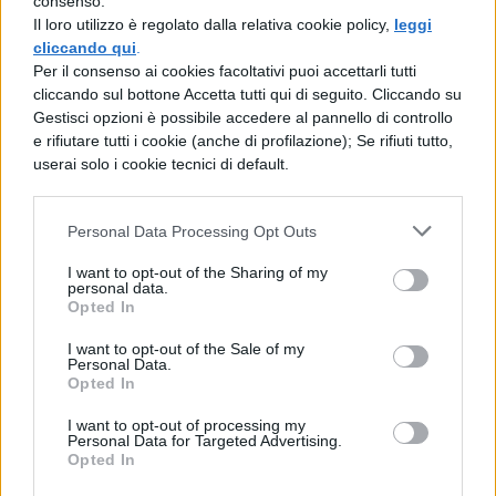
consenso.
Il loro utilizzo è regolato dalla relativa cookie policy,
leggi
come secondo, Annibale rispose che
cliccando qui
.
considerava secondo Pirro, re degli Epiri,
Per il consenso ai cookies facoltativi puoi accettarli tutti
cliccando sul bottone Accetta tutti qui di seguito. Cliccando su
perché per primo insegnò a porre gli
Gestisci opzioni è possibile accedere al pannello di controllo
accampamenti e a disporre i presidi. Infine
e rifiutare tutti i cookie (anche di profilazione); Se rifiuti tutto,
userai solo i cookie tecnici di default.
Scipione chiese ad Annibale chi
considerasse il terzo più grande
Personal Data Processing Opt Outs
comandante: Annibale rispose senza
I want to opt-out of the Sharing of my
dubbio se stesso come terzo. Allora
personal data.
Opted In
scipione rise e disse: "Cosa avresti detto se
mi avessi vinto?". Rispose Annibale: "Allora
I want to opt-out of the Sale of my
Personal Data.
davvero mi sarei considerato anche davanti
Opted In
ad Alessandro e davanti a Pirro e a tutti gli
I want to opt-out of processing my
Personal Data for Targeted Advertising.
altri comandanti".
Opted In