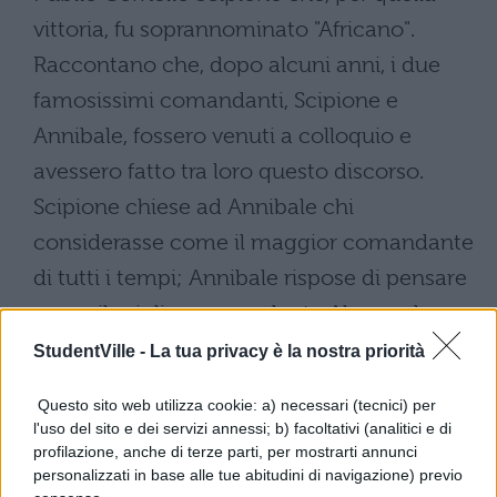
vittoria, fu soprannominato "Africano".
Raccontano che, dopo alcuni anni, i due
famosissimi comandanti, Scipione e
Annibale, fossero venuti a colloquio e
avessero fatto tra loro questo discorso.
Scipione chiese ad Annibale chi
considerasse come il maggior comandante
di tutti i tempi; Annibale rispose di pensare
come il miglior comandante Alessandro, re
dei Macedoni, perché con poche truppe
StudentVille -
La tua privacy è la nostra priorità
sbaragliò in Asia eserciti innumerevoli e
Questo sito web utilizza cookie: a) necessari (tecnici) per
perché vide gli estremi lidi della terra oltre i
l'uso del sito e dei servizi annessi; b) facoltativi (analitici e di
quali mai nessuno fu. Poi, a Scipione
profilazione, anche di terze parti, per mostrarti annunci
personalizzati in base alle tue abitudini di navigazione) previo
Africano che domandava chi ponesse