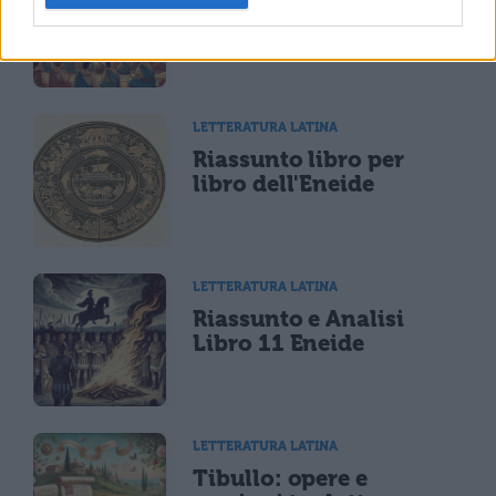
LETTERATURA LATINA
Riassunto libro per
libro dell'Eneide
LETTERATURA LATINA
Riassunto e Analisi
Libro 11 Eneide
LETTERATURA LATINA
Tibullo: opere e