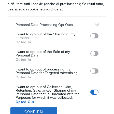
e rifiutare tutti i cookie (anche di profilazione); Se rifiuti tutto,
Temistocle. Poco dopo a Roma, sotto il
userai solo i cookie tecnici di default.
consolato di Menenio Agrippa e Orazio
Pulvillo, contro i Veienti, presso il fiume
Personal Data Processing Opt Outs
Cremera, sei Fabii con trecento patrizi loro
I want to opt-out of the Sharing of my
personal data.
familiari, dopo essere stati circondati dai
Opted In
nemici, furono assassinati.
I want to opt-out of the Sale of my
Personal Data.
Opted In
I want to opt-out of processing my
Personal Data for Targeted Advertising.
Opted In
I want to opt-out of Collection, Use,
Retention, Sale, and/or Sharing of my
Personal Data that Is Unrelated with the
TI POTREBBE INTERESSARE
Purposes for which it was collected.
Opted Out
LETTERATURA LATINA
CONFIRM
La Commedia di Plauto