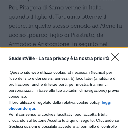
Poi, Pitagora di Samo venne in Italia,
quando il figlio di Tarquinio ottenne il
potere. In quello stesso periodo ad Atene fu
ucciso Ipparco, figlio di Pisistrato, da
Armodio e Aristogitone. In seguito nel
duecentosessantesimo anno dalla
StudentVille -
La tua privacy è la nostra priorità
fondazione di Roma, molti storici
tramandano che i Persiani furono sconfitti
Questo sito web utilizza cookie: a) necessari (tecnici) per
l'uso del sito e dei servizi annessi; b) facoltativi (analitici e di
dagli Ateniesi nella battaglia di Maratona,
profilazione, anche di terze parti, per mostrarti annunci
sotto il comando di Milziade.
personalizzati in base alle tue abitudini di navigazione) previo
consenso.
Successivamente Serse, re dei Persiani,
Il loro utilizzo è regolato dalla relativa cookie policy,
leggi
sconfitto in una battaglia navale presso
cliccando qui
.
Per il consenso ai cookies facoltativi puoi accettarli tutti
Salamina fu messo in fuga dagli Ateniesi e
cliccando sul bottone Accetta tutti qui di seguito. Cliccando su
da tutti i Greci, sotto il comando di
Gestisci opzioni è possibile accedere al pannello di controllo