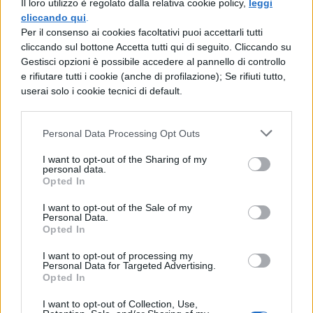
Il loro utilizzo è regolato dalla relativa cookie policy,
leggi
pause, che renderebbero spezzato il verso.
cliccando qui
.
Per il consenso ai cookies facoltativi puoi accettarli tutti
cliccando sul bottone Accetta tutti qui di seguito. Cliccando su
Descrizione di Beatrice:
Gestisci opzioni è possibile accedere al pannello di controllo
e rifiutare tutti i cookie (anche di profilazione); Se rifiuti tutto,
Non si raffigura uno sfondo reale, e Beatrice
userai solo i cookie tecnici di default.
non viene descritta nel suo aspetto fisico.
Nessuno dei nomi adoperati infatti si
Personal Data Processing Opt Outs
riferisce alla realtà fisica (“occhi”, “umiltà”,
I want to opt-out of the Sharing of my
personal data.
“cielo”, “miracol”), e anche quelli che posso
Opted In
sembrare più concreti prendono un
I want to opt-out of the Sale of my
Personal Data.
significato unicamente spirituale.
Opted In
C’è una netta prevalenza di verbi,
I want to opt-out of processing my
Personal Data for Targeted Advertising.
soprattutto nei punti di forza, tra le parole in
Opted In
rima e ad inizio verso: “si va” (v.5), “e par”
I want to opt-out of Collection, Use,
(v.7). Dato che il verbo indica azione, tanti