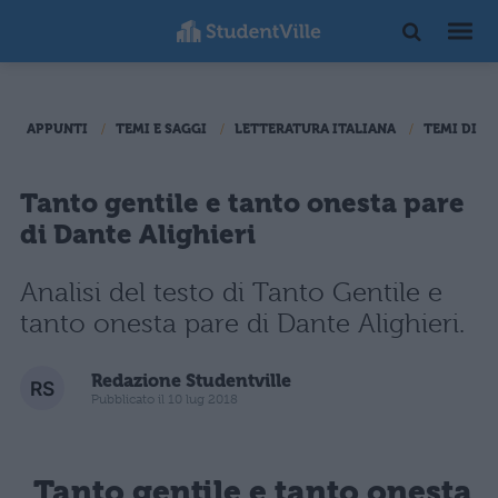
APPUNTI
TEMI E SAGGI
LETTERATURA ITALIANA
TEMI DI L
Tanto gentile e tanto onesta pare
di Dante Alighieri
Analisi del testo di Tanto Gentile e
tanto onesta pare di Dante Alighieri.
Redazione Studentville
Pubblicato il 10 lug 2018
Tanto gentile e tanto onesta