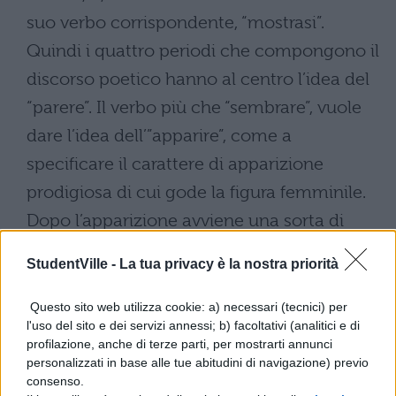
suo verbo corrispondente, “mostrasi”.
Quindi i quattro periodi che compongono il
discorso poetico hanno al centro l’idea del
“parere”. Il verbo più che “sembrare”, vuole
dare l’idea dell’”apparire”, come a
specificare il carattere di apparizione
prodigiosa di cui gode la figura femminile.
Dopo l’apparizione avviene una sorta di
contemplazione estatica, manifestata da
StudentVille -
La tua privacy è la nostra priorità
un verso che possiede lentezza di ritmo, e
che dà l’idea di una contemplazione
Questo sito web utilizza cookie: a) necessari (tecnici) per
l'uso del sito e dei servizi annessi; b) facoltativi (analitici e di
perplessa.
profilazione, anche di terze parti, per mostrarti annunci
Producono lentezza i numerosi accenti
personalizzati in base alle tue abitudini di navigazione) previo
consenso.
ritmici presenti in molti versi, e non le