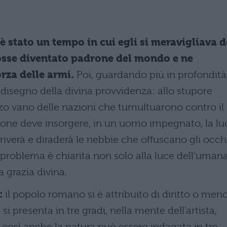
è stato un tempo in cui egli si meravigliava d
osse diventato padrone del mondo e ne
rza delle armi.
Poi, guardando più in profondità
 disegno della divina provvidenza: allo stupore
rzo vano delle nazioni che tumultuarono contro il
ione deve insorgere, in un uomo impegnato, la lu
riverà e diraderà le nebbie che offuscano gli occh
l problema è chiarita non solo alla luce dell’uman
 grazia divina.
:
il popolo romano si è attribuito di diritto o men
i presenta in tre gradi, nella mente dell’artista,
 così anche la natura può essere indagata in tre