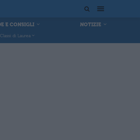
E E CONSIGLI
NOTIZIE
Classi di Laurea