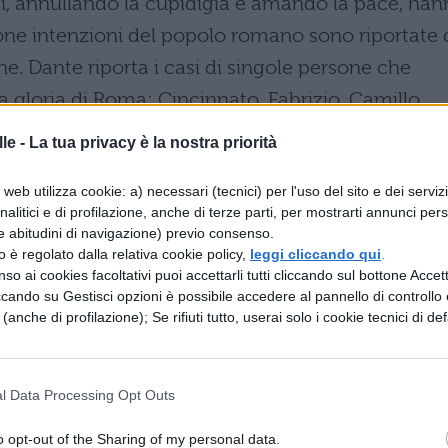
li, annullando la cupidigia e amando la pace, ha
buone intenzioni del popolo romano sono riportate 
erone. Dante riporta i casi di singole persone che
gloria di Roma: Cincinnato, Fabrizio, Camillo,
 mira al fine del diritto, procede secondo il diritt
le -
La tua privacy è la nostra priorità
to, quindi giustamente è stata arbitra del mondo.
web utilizza cookie: a) necessari (tecnici) per l'uso del sito e dei serviz
senza averne diritto, è come, secondo Dante, elargi
analitici e di profilazione, anche di terze parti, per mostrarti annunci pers
efurtiva, cosa che, se fosse invece fatta con i
e abitudini di navigazione) previo consenso.
zzo è regolato dalla relativa cookie policy,
leggi cliccando qui
.
ndi in ogni caso il popolo romano si è attribuito d
so ai cookies facoltativi puoi accettarli tutti cliccando sul bottone Accetta
versale.
ccando su Gestisci opzioni è possibile accedere al pannello di controllo e
e (anche di profilazione); Se rifiuti tutto, userai solo i cookie tecnici di def
to si conserva di diritto.
L’ordine della natura
l diritto. E il popolo romano è stato ordinato dalla
l Data Processing Opt Outs
un’artista che trascura i mezzi e mira solo al fine
 la natura, se mirasse soltanto al fine delle cose,
o opt-out of the Sharing of my personal data.