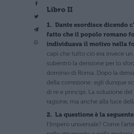
Libro II
1. Dante esordisce dicendo c’
fatto che il popolo romano f
individuava il motivo nella fo
capì che tutto ciò era invece un
subentrò la derisione per lo sfo
dominio di Roma. Dopo la deris
della correzione: egli dunque sc
di re e principi. La soluzione de
ragione, ma anche alla luce della
2. La questione è la seguente
l’Impero universale? Come l’arte s
nello strumento e nella materia,