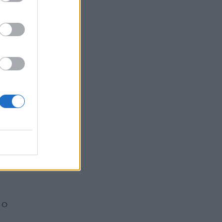
a.
mo,
do
ò
 o