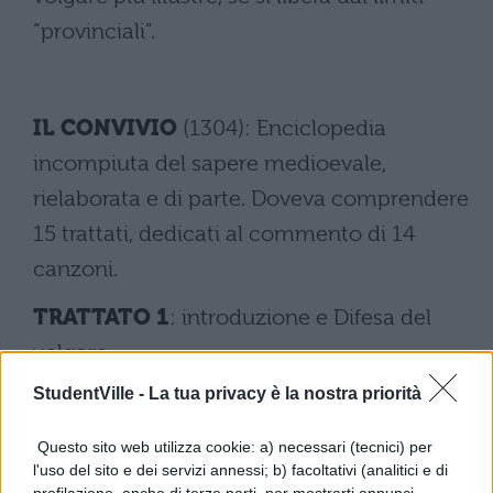
“provinciali”.
IL CONVIVIO
(1304): Enciclopedia
incompiuta del sapere medioevale,
rielaborata e di parte. Doveva comprendere
15 trattati, dedicati al commento di 14
canzoni.
TRATTATO 1
: introduzione e Difesa del
volgare.
StudentVille -
La tua privacy è la nostra priorità
TRATTATO 2-3
: esaltazione della Filosofia.
TRATTATO 4
: discussione sulla nobiltà-
Questo sito web utilizza cookie: a) necessari (tecnici) per
l'uso del sito e dei servizi annessi; b) facoltativi (analitici e di
proposta della monarchia universale.
profilazione, anche di terze parti, per mostrarti annunci