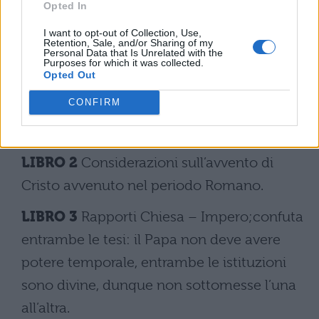
Opted In
LA MONARCHIA
(1310-1313): espressione
I want to opt-out of Collection, Use,
Retention, Sale, and/or Sharing of my
idee politiche dell’autore.
Personal Data that Is Unrelated with the
Purposes for which it was collected.
Opted Out
LIBRO 1
Sostiene la necessità della
CONFIRM
Monarchia Universale che libererebbe gli
uomini dalla cupidigia.
LIBRO 2
Considerazioni sull’avvento di
Cristo avvenuto nel periodo Romano.
LIBRO 3
Rapporti Chiesa – Impero;confuta
entrambe le tesi: il Papa non deve avere
potere temporale, entrambe le istituzioni
sono divine, dunque non sottomesse l’una
all’altra.