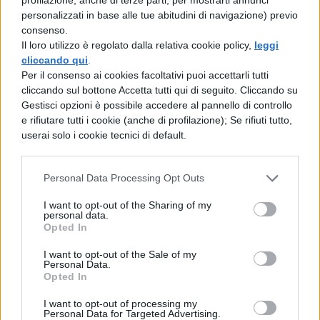
personalizzati in base alle tue abitudini di navigazione) previo
consenso.
Il loro utilizzo è regolato dalla relativa cookie policy,
leggi
LE RIME
(1283-1307): Raccolta di poesie
cliccando qui
.
Per il consenso ai cookies facoltativi puoi accettarli tutti
sparse;ricerca sperimentale e centralità
cliccando sul bottone Accetta tutti qui di seguito. Cliccando su
dell’amore.
Gestisci opzioni è possibile accedere al pannello di controllo
e rifiutare tutti i cookie (anche di profilazione); Se rifiuti tutto,
RIME STILNOVISTICHE
– Amore unico
userai solo i cookie tecnici di default.
tema: Beatrice ed altre donne.
Personal Data Processing Opt Outs
LE RIME PETROSE
: Amore per una donna
I want to opt-out of the Sharing of my
sensuale e crudele, influenzate dai
personal data.
Opted In
provenzali (Arnaut Daniel)
I want to opt-out of the Sale of my
LE RIME DELL’ESILIO
: Simile a Guittone,
Personal Data.
Opted In
dominato da temi civili, in chiave etica.
I want to opt-out of processing my
Personal Data for Targeted Advertising.