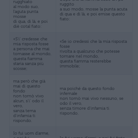
rugghiato
ruggito
al modo suo,
a suo modo, mosse la punta acuta
l’aguta punta
di qua e di là, e poi emise questo
mosse
fiato:
di qua, di là, e poi
diè cotal fiato:
«S’i’ credesse che
«Se io credessi che la mia risposta
mia risposta fosse
fosse
a persona che mai
rivolta a qualcuno che potesse
tornasse al mondo,
tornare nel mondo,
questa fiamma
questa fiamma resterebbe
staria sanza più
immobile;
scosse;
ma però che già
mai di questo
ma poiché da questo fondo
fondo
infernale
non tornò vivo
non tornò mai vivo nessuno, se
alcun, s’i’ odo il
odo il vero,
vero,
senza timore d’infamia ti
sanza tema
rispondo.
d’infamia ti
rispondo.
Io fui uom d’arme,
e poi fui
Io fui uomo d’armi, e poi fui frate