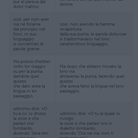
pur el pareva dal
dolore;
dolor trafitto;
così, per non aver
via né forame
così, non avendo la fiamma
dal principio nel
un’apertura
foco, in suo
dalla sua punta, le parole dolorose
linguaggio
si trasformavano nel loro
si convertïan le
caratteristico linguaggio.
parole grame.
Ma poscia ch’ebber
colto lor vïaggio
Ma dopo che ebbero trovato la
su per la punta,
loro via
dandole quel
attraverso la punta, facendo quel
guizzo
guizzo
che dato avea la
che aveva fatto la lingua nel loro
lingua in lor
passaggio,
passaggio,
udimmo dire: «O
tu a cu’ io drizzo
udimmo dire: «O tu al quale io
la voce e che
rivolgo
parlavi mo’
la voce e che parlavi ora in
lombardo,
dialetto lombardo,
dicendo “Istra ten
dicendo “Ora vai via, non ti
va, più non
trattengo più”,