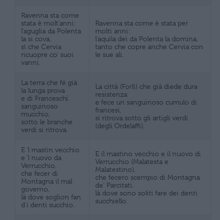
Ravenna sta come
stata è molt’anni:
Ravenna sta come è stata per
l’aguglia da Polenta
molti anni:
la si cova,
l’aquila dei da Polenta la domina,
sì che Cervia
tanto che copre anche Cervia con
ricuopre co’ suoi
le sue ali.
vanni.
La terra che fé già
La città (Forlì) che già diede dura
la lunga prova
resistenza
e di Franceschi
e fece un sanguinoso cumulo di
sanguinoso
francesi,
mucchio,
si ritrova sotto gli artigli verdi
sotto le branche
(degli Ordelaffi).
verdi si ritrova.
E ‘l mastin vecchio
E il mastino vecchio e il nuovo di
e ‘l nuovo da
Verrucchio (Malatesta e
Verrucchio,
Malatestino),
che fecer di
che fecero scempio di Montagna
Montagna il mal
de’ Parcitati,
governo,
là dove sono soliti fare dei denti
là dove soglion fan
succhiello.
d’i denti succhio.