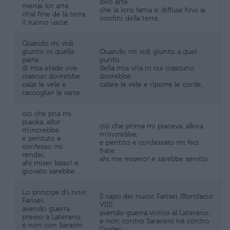
loro arte,
menai lor arte,
che la loro fama si diffuse fino ai
ch’al fine de la terra
confini della terra.
il suono uscie.
Quando mi vidi
giunto in quella
Quando mi vidi giunto a quel
parte
punto
di mia etade ove
della mia vita in cui ciascuno
ciascun dovrebbe
dovrebbe
calar le vele e
calare le vele e riporre le corde,
raccoglier le sarte,
ciò che pria mi
piacëa, allor
ciò che prima mi piaceva, allora
m’increbbe,
m’increbbe,
e pentuto e
e pentito e confessato mi feci
confesso mi
frate;
rendei;
ahi me misero! e sarebbe servito.
ahi miser lasso! e
giovato sarebbe.
Lo principe d’i novi
Il capo dei nuovi Farisei (Bonifacio
Farisei,
VIII),
avendo guerra
avendo guerra vicino al Laterano,
presso a Laterano,
e non contro Saraceni né contro
e non con Saracin
Giudei,