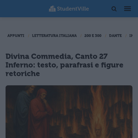
APPUNTI
LETTERATURA ITALIANA
200 E 300
DANTE
INF
Divina Commedia, Canto 27
Inferno: testo, parafrasi e figure
retoriche