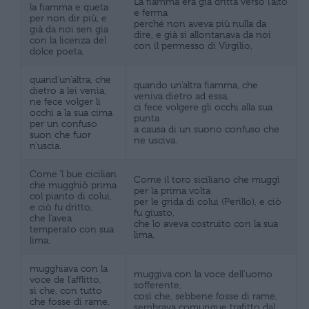
La fiamma era già dritta verso l’alto
la fiamma e queta
e ferma
per non dir più, e
perché non aveva più nulla da
già da noi sen gia
dire, e già si allontanava da noi
con la licenza del
con il permesso di Virgilio,
dolce poeta,
quand’un’altra, che
quando un’altra fiamma, che
dietro a lei venìa,
veniva dietro ad essa,
ne fece volger li
ci fece volgere gli occhi alla sua
occhi a la sua cima
punta
per un confuso
a causa di un suono confuso che
suon che fuor
ne usciva.
n’uscia.
Come ‘l bue cicilian
Come il toro siciliano che muggì
che mugghiò prima
per la prima volta
col pianto di colui,
per le grida di colui (Perillo), e ciò
e ciò fu dritto,
fu giusto,
che l’avea
che lo aveva costruito con la sua
temperato con sua
lima,
lima,
mugghiava con la
muggiva con la voce dell’uomo
voce de l’afflitto,
sofferente,
sì che, con tutto
così che, sebbene fosse di rame,
che fosse di rame,
sembrava comunque trafitto dal