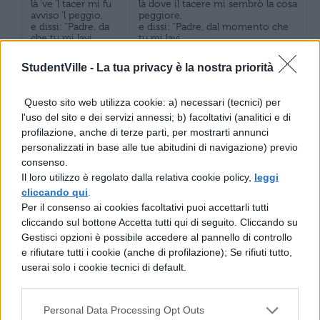
là ‘ve ‘l tacer mi fu
là dove il tacere mi sembrò la cosa
avviso ‘l peggio,
peggiore,
e dissi: “Padre, da
e dissi: “Padre, dal momento che
che tu mi lavi
tu mi lavi
StudentVille -
La tua privacy è la nostra priorità
di quel peccato
ov’io mo cader
di quel peccato in cui ora sto per
deggio,
cadere,
lunga promessa
Questo sito web utilizza cookie: a) necessari (tecnici) per
una lunga promessa con un
con l’attender
l'uso del sito e dei servizi annessi; b) facoltativi (analitici e di
adempimento limitato
corto
ti farà trionfare nell’alto seggio”.
profilazione, anche di terze parti, per mostrarti annunci
ti farà trïunfar ne
personalizzati in base alle tue abitudini di navigazione) previo
l’alto seggio”.
consenso.
Francesco venne
Il loro utilizzo è regolato dalla relativa cookie policy,
leggi
poi, com’io fu’
Francesco venne poi, quando fui
cliccando qui
.
morto,
morto,
Per il consenso ai cookies facoltativi puoi accettarli tutti
per me; ma un d’i
a prendermi; ma uno dei
cliccando sul bottone Accetta tutti qui di seguito. Cliccando su
neri cherubini
cherubini neri
li disse: “Non
gli disse: “Non portarlo via; non
Gestisci opzioni è possibile accedere al pannello di controllo
portar; non mi far
farmi torto.
e rifiutare tutti i cookie (anche di profilazione); Se rifiuti tutto,
torto.
userai solo i cookie tecnici di default.
Venir se ne dee giù
tra ‘ miei meschini
Deve venire giù tra i miei dannati
perché diede ‘l
Personal Data Processing Opt Outs
perché diede il consiglio
consiglio