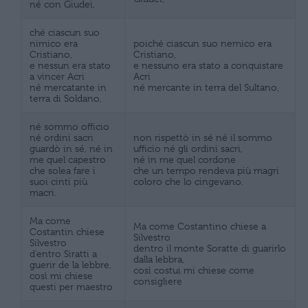
né con Giudei,
ché ciascun suo
nimico era
poiché ciascun suo nemico era
Cristiano,
Cristiano,
e nessun era stato
e nessuno era stato a conquistare
a vincer Acri
Acri
né mercatante in
né mercante in terra del Sultano,
terra di Soldano,
né sommo officio
né ordini sacri
non rispettò in sé né il sommo
guardò in sé, né in
ufficio né gli ordini sacri,
me quel capestro
né in me quel cordone
che solea fare i
che un tempo rendeva più magri
suoi cinti più
coloro che lo cingevano.
macri.
Ma come
Ma come Costantino chiese a
Costantin chiese
Silvestro
Silvestro
dentro il monte Soratte di guarirlo
d’entro Siratti a
dalla lebbra,
guerir de la lebbre,
così costui mi chiese come
così mi chiese
consigliere
questi per maestro