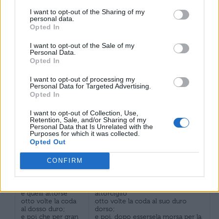
fraudolento,
frodolente,
I want to opt-out of the Sharing of my
dal quale in poi gli sono stato
dal quale in qua
personal data.
sempre alle calcagna;
stato li sono a’
Opted In
crini;
I want to opt-out of the Sale of my
ch’assolver non si
Personal Data.
può chi non si
perché non si può assolvere chi
Opted In
pente,
non si pente,
né pentere e
né ci si può pentire e volere il
I want to opt-out of processing my
volere insieme
male insieme
Personal Data for Targeted Advertising.
puossi
per la contraddizione che non lo
Opted In
per la contradizion
permette”.
che nol consente”.
I want to opt-out of Collection, Use,
Retention, Sale, and/or Sharing of my
Oh me dolente!
Personal Data that Is Unrelated with the
Oh me infelice! come trasalii
Purposes for which it was collected.
come mi riscossi
quando mi afferrò dicendomi:
Opted Out
quando mi prese
“Forse
dicendomi: “Forse
tu non pensavi che io fossi un
tu non pensavi
CONFIRM
logico!”.
ch’io löico fossi!”.
A Minòs mi portò;
Mi portò da Minosse; e quello
e quelli attorse
attorcigliò
otto volte la coda
otto volte la coda al suo duro
al dosso duro;
dorso;
e poi che per gran
e poi, dopo essersela morsa per la