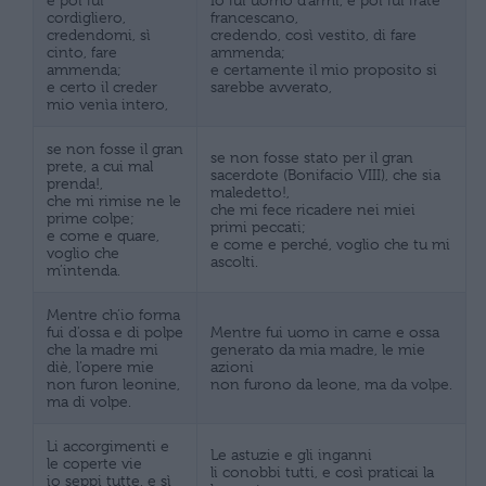
cordigliero,
francescano,
credendomi, sì
credendo, così vestito, di fare
cinto, fare
ammenda;
ammenda;
e certamente il mio proposito si
e certo il creder
sarebbe avverato,
mio venìa intero,
se non fosse il gran
se non fosse stato per il gran
prete, a cui mal
sacerdote (Bonifacio VIII), che sia
prenda!,
maledetto!,
che mi rimise ne le
che mi fece ricadere nei miei
prime colpe;
primi peccati;
e come e quare,
e come e perché, voglio che tu mi
voglio che
ascolti.
m’intenda.
Mentre ch’io forma
fui d’ossa e di polpe
Mentre fui uomo in carne e ossa
che la madre mi
generato da mia madre, le mie
diè, l’opere mie
azioni
non furon leonine,
non furono da leone, ma da volpe.
ma di volpe.
Li accorgimenti e
Le astuzie e gli inganni
le coperte vie
li conobbi tutti, e così praticai la
io seppi tutte, e sì