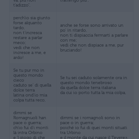
t’adizzo”,
perch’io sia giunto
forse alquanto
anche se forse sono arrivato un
tardo,
po’ in ritardo,
non t’incresca
non ti dispiaccia fermarti a parlare
restare a parlar
con me;
meco;
vedi che non dispiace a me, pur
vedi che non
bruciando!
incresce a me, e
ardo!
Se tu pur mo in
questo mondo
Se tu sei caduto solamente ora in
cieco
questo mondo tenebroso
caduto se’ di quella
da quella dolce terra italiana
dolce terra
da cui io porto tutta la mia colpa,
latina ond’io mia
colpa tutta reco,
dimmi se
Romagnuoli han
dimmi se i romagnoli sono in
pace o guerra;
pace o in guerra;
ch’io fui d’i monti
poiché io fui di quei monti situati
là intra Orbino
tra Urbino
e ‘l giogo di che
e il monte da cui nasce il Tevere».