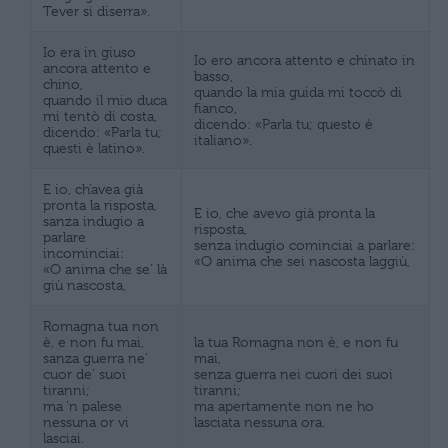
Tever si diserra».
Io era in giuso
Io ero ancora attento e chinato in
ancora attento e
basso,
chino,
quando la mia guida mi toccò di
quando il mio duca
fianco,
mi tentò di costa,
dicendo: «Parla tu; questo è
dicendo: «Parla tu;
italiano».
questi è latino».
E io, ch’avea già
pronta la risposta,
E io, che avevo già pronta la
sanza indugio a
risposta,
parlare
senza indugio cominciai a parlare:
incominciai:
«O anima che sei nascosta laggiù,
«O anima che se’ là
giù nascosta,
Romagna tua non
è, e non fu mai,
la tua Romagna non è, e non fu
sanza guerra ne’
mai,
cuor de’ suoi
senza guerra nei cuori dei suoi
tiranni;
tiranni;
ma ‘n palese
ma apertamente non ne ho
nessuna or vi
lasciata nessuna ora.
lasciai.