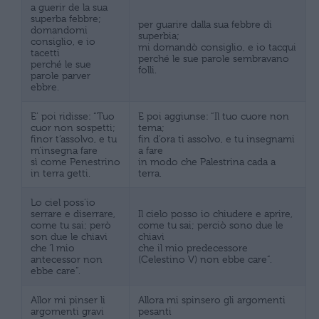
a guerir de la sua
superba febbre;
per guarire dalla sua febbre di
domandomi
superbia;
consiglio, e io
mi domandò consiglio, e io tacqui
tacetti
perché le sue parole sembravano
perché le sue
folli.
parole parver
ebbre.
E’ poi ridisse: “Tuo
E poi aggiunse: “Il tuo cuore non
cuor non sospetti;
tema;
finor t’assolvo, e tu
fin d’ora ti assolvo, e tu insegnami
m’insegna fare
a fare
sì come Penestrino
in modo che Palestrina cada a
in terra getti.
terra.
Lo ciel poss’io
serrare e diserrare,
Il cielo posso io chiudere e aprire,
come tu sai; però
come tu sai; perciò sono due le
son due le chiavi
chiavi
che ‘l mio
che il mio predecessore
antecessor non
(Celestino V) non ebbe care”.
ebbe care”.
Allor mi pinser li
Allora mi spinsero gli argomenti
argomenti gravi
pesanti