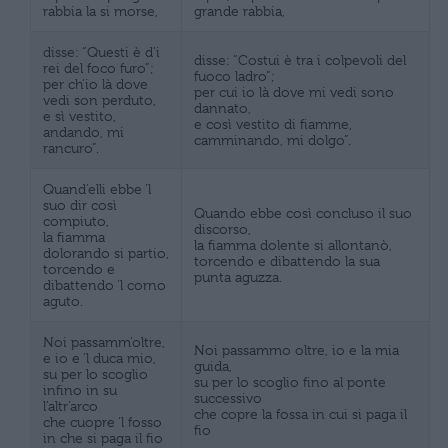
rabbia la si morse,
grande rabbia,
disse: “Questi è d’i
disse: “Costui è tra i colpevoli del
rei del foco furo”;
fuoco ladro”;
per ch’io là dove
per cui io là dove mi vedi sono
vedi son perduto,
dannato,
e sì vestito,
e così vestito di fiamme,
andando, mi
camminando, mi dolgo”.
rancuro”.
Quand’elli ebbe ‘l
suo dir così
Quando ebbe così concluso il suo
compiuto,
discorso,
la fiamma
la fiamma dolente si allontanò,
dolorando si partio,
torcendo e dibattendo la sua
torcendo e
punta aguzza.
dibattendo ‘l corno
aguto.
Noi passamm’oltre,
Noi passammo oltre, io e la mia
e io e ‘l duca mio,
guida,
su per lo scoglio
su per lo scoglio fino al ponte
infino in su
successivo
l’altr’arco
che copre la fossa in cui si paga il
che cuopre ‘l fosso
fio
in che si paga il fio