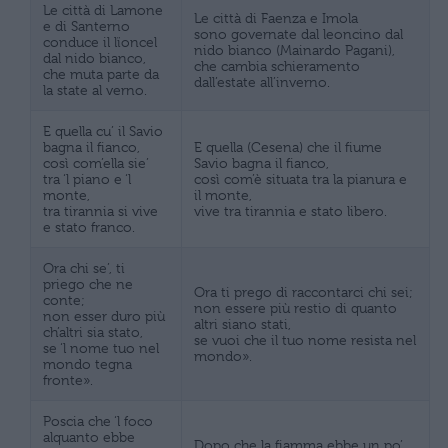
Le città di Lamone
Le città di Faenza e Imola
e di Santerno
sono governate dal leoncino dal
conduce il lïoncel
nido bianco (Mainardo Pagani),
dal nido bianco,
che cambia schieramento
che muta parte da
dall’estate all’inverno.
la state al verno.
E quella cu’ il Savio
bagna il fianco,
E quella (Cesena) che il fiume
così com’ella sie’
Savio bagna il fianco,
tra ‘l piano e ‘l
così com’è situata tra la pianura e
monte,
il monte,
tra tirannia si vive
vive tra tirannia e stato libero.
e stato franco.
Ora chi se’, ti
priego che ne
Ora ti prego di raccontarci chi sei;
conte;
non essere più restio di quanto
non esser duro più
altri siano stati,
ch’altri sia stato,
se vuoi che il tuo nome resista nel
se ‘l nome tuo nel
mondo».
mondo tegna
fronte».
Poscia che ‘l foco
alquanto ebbe
Dopo che la fiamma ebbe un po’