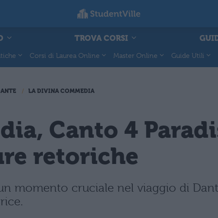
O
TROVA CORSI
GUID
tiche
Corsi di Laurea Online
Master Online
Guide Utili
DANTE
LA DIVINA COMMEDIA
a, Canto 4 Paradis
ure retoriche
a un momento cruciale nel viaggio di Da
rice.