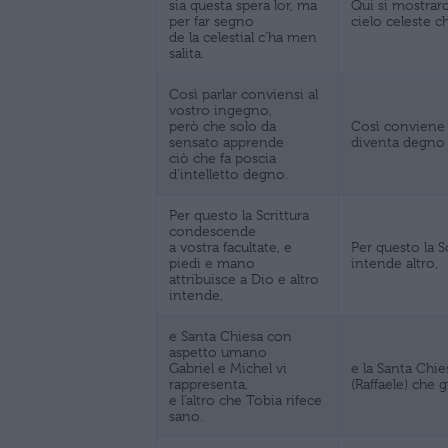
sia questa spera lor, ma
Qui si mostraro
per far segno
cielo celeste c
de la celestial c’ha men
salita.
Così parlar conviensi al
vostro ingegno,
però che solo da
Così conviene p
sensato apprende
diventa degno d
ciò che fa poscia
d’intelletto degno.
Per questo la Scrittura
condescende
a vostra facultate, e
Per questo la Sc
piedi e mano
intende altro,
attribuisce a Dio e altro
intende,
e Santa Chiesa con
aspetto umano
Gabriel e Michel vi
e la Santa Chie
rappresenta,
(Raffaele) che g
e l’altro che Tobia rifece
sano.