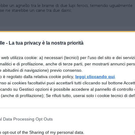
rebbe un agnello tra le brame di due lupi feroci, temendo ugualmente
se ne starebbe un cane tra due daini;
tacevo, non mi biasimo, spinto in ugual modo dai miei due dubbi,
le -
La tua privacy è la nostra priorità
essario, né mi lodo.
web utilizza cookie: a) necessari (tecnici) per l'uso del sito e dei serviz
analitici e di profilazione, anche di terze parti, per mostrarti annunci pers
e abitudini di navigazione) previo consenso.
zzo è regolato dalla relativa cookie policy,
leggi cliccando qui
.
l mio desiderio di sapere era dipinto sul mio viso, e con esso la
so ai cookies facoltativi puoi accettarli tutti cliccando sul bottone Accetta
idente che se l’avessi espressa a parole.
ccando su Gestisci opzioni è possibile accedere al pannello di controllo e
e (anche di profilazione); Se rifiuti tutto, userai solo i cookie tecnici di def
come Daniele che placò l’ira di Nabucodonosor, che lo aveva fatto
l Data Processing Opt Outs
crudele;
o opt-out of the Sharing of my personal data.