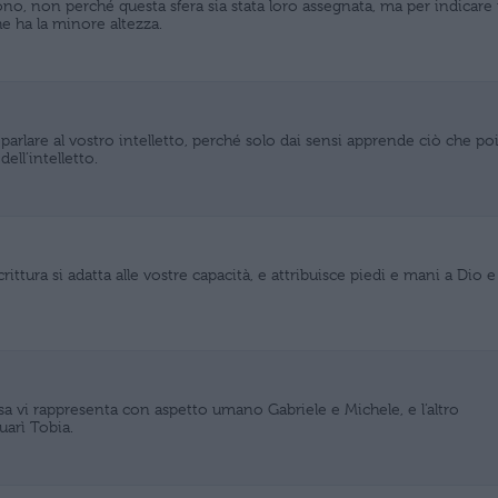
no, non perché questa sfera sia stata loro assegnata, ma per indicare i
he ha la minore altezza.
arlare al vostro intelletto, perché solo dai sensi apprende ciò che po
ell’intelletto.
rittura si adatta alle vostre capacità, e attribuisce piedi e mani a Dio e
sa vi rappresenta con aspetto umano Gabriele e Michele, e l’altro
uarì Tobia.