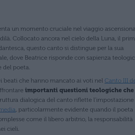
senta un momento cruciale nel viaggio ascension
ldilà. Collocato ancora nel cielo della Luna, il pri
dantesca, questo canto si distingue per la sua
le, dove Beatrice risponde con sapienza teologi
 del poeta.
i beati che hanno mancato ai voti nel
Canto III d
affrontare
importanti questioni teologiche che
truttura dialogica del canto riflette l’impostazione
media
, particolarmente evidente quando il poeta 
plesse come il libero arbitrio, la responsabilità
i cieli.