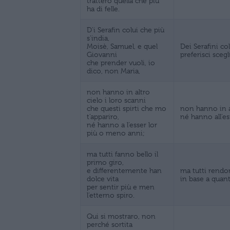
tratterò quella che più
ha di felle.
D’i Serafin colui che più
s’india,
Moisè, Samuel, e quel
Dei Serafini co
Giovanni
preferisci sceg
che prender vuoli, io
dico, non Maria,
non hanno in altro
cielo i loro scanni
che questi spirti che mo
non hanno in al
t’appariro,
né hanno all’e
né hanno a l’esser lor
più o meno anni;
ma tutti fanno bello il
primo giro,
e differentemente han
ma tutti rendon
dolce vita
in base a quan
per sentir più e men
l’etterno spiro.
Qui si mostraro, non
perché sortita