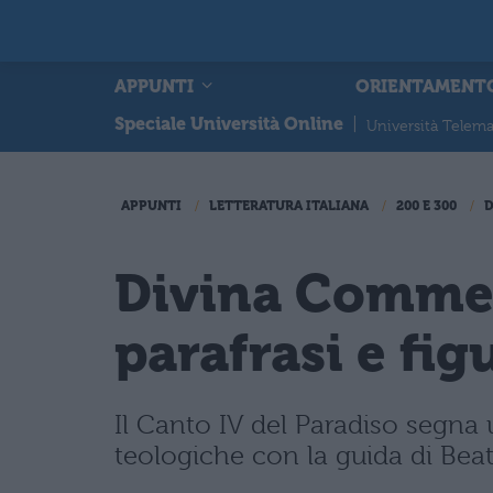
APPUNTI
ORIENTAMENT
Speciale Università Online
|
Università Telema
APPUNTI
LETTERATURA ITALIANA
200 E 300
Divina Commedi
parafrasi e fig
Il Canto IV del Paradiso segn
teologiche con la guida di Beat