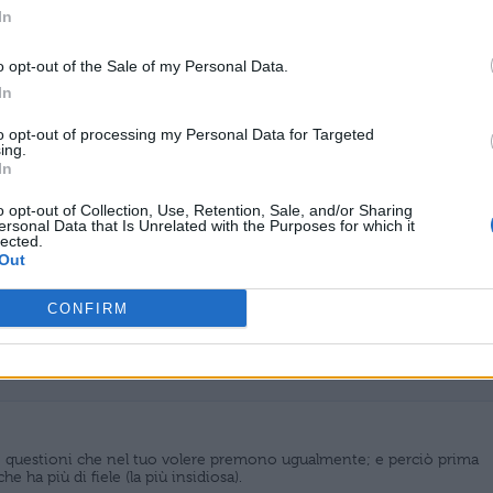
In
do bene come ti attira un dubbio e l’altro, così che la tua
o opt-out of the Sale of my Personal Data.
 si blocca da sola in modo che non si manifesta.
In
to opt-out of processing my Personal Data for Targeted
ing.
In
 la buona volontà persiste, la violenza altrui per quale motivo mi
isura del merito?’
o opt-out of Collection, Use, Retention, Sale, and/or Sharing
ersonal Data that Is Unrelated with the Purposes for which it
lected.
Out
CONFIRM
otivo di dubitare il fatto che sembri che le anime tornino alle stelle,
ia di Platone.
 questioni che nel tuo volere premono ugualmente; e perciò prima
che ha più di fiele (la più insidiosa).