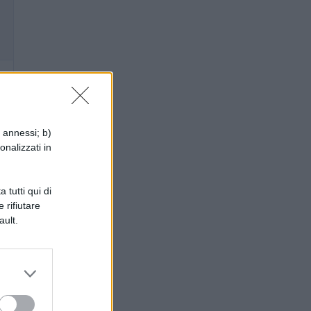
i annessi; b)
onalizzati in
 tutti qui di
 rifiutare
ault.