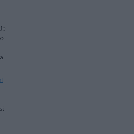
ale
mo
ca
el
si