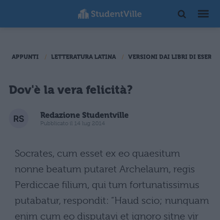
APPUNTI
LETTERATURA LATINA
VERSIONI DAI LIBRI DI ESERCI
Dov'è la vera felicità?
Redazione Studentville
Pubblicato il 14 lug 2014
Socrates, cum esset ex eo quaesitum
nonne beatum putaret Archelaum, regis
Perdiccae filium, qui tum fortunatissimus
putabatur, respondit: “Haud scio; nunquam
enim cum eo disputavi et ignoro sitne vir