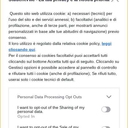
e giusto?". "Come? tu in queste cose pensi
Questo sito web utilizza cookie: a) necessari (tecnici) per
sia posta la vita felice?". "Così senz'altro
l'uso del sito e dei servizi annessi; b) facoltativi (analitici e di
profilazione, anche di terze parti, per mostrarti annunci
penso, che siano felici gli onesti, i disonesti
personalizzati in base alle tue abitudini di navigazione) previo
infelici. Penso infatti che la vera felicità stia
consenso.
Il loro utilizzo è regolato dalla relativa cookie policy,
leggi
nella virtù, non nelle ricchezze". "Dunque
cliccando qui
.
Archelao è infelice, l'uomo più ricco e
Per il consenso ai cookies facoltativi puoi accettarli tutti
cliccando sul bottone Accetta tutti qui di seguito. Cliccando su
potente di tutti?". "Certamente, se ingiusto".
Gestisci opzioni è possibile accedere al pannello di controllo
e rifiutare tutti i cookie (anche di profilazione); Se rifiuti tutto,
userai solo i cookie tecnici di default.
Personal Data Processing Opt Outs
I want to opt-out of the Sharing of my
personal data.
Opted In
TI POTREBBE INTERESSARE
I want to opt-out of the Sale of my