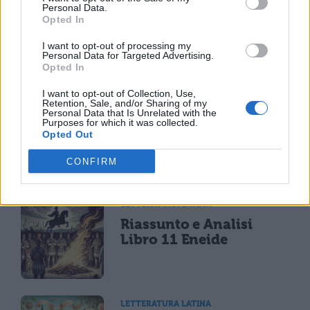
LETTERATURA LATINA
Personal Data.
Opted In
La Commedia di Plauto
I want to opt-out of processing my
Personal Data for Targeted Advertising.
Opted In
I want to opt-out of Collection, Use,
Retention, Sale, and/or Sharing of my
LETTERATURA LATINA
Personal Data that Is Unrelated with the
Riassunto libro per
Purposes for which it was collected.
Opted Out
libro dell'Eneide
CONFIRM
LETTERATURA LATINA
Riassunto e Analisi
Libro 11 Eneide
LETTERATURA LATINA