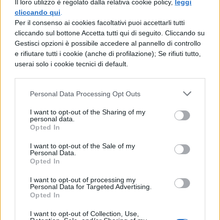
Il loro utilizzo è regolato dalla relativa cookie policy,
leggi
una notte piena di paura. Dalle tue lettere
cliccando qui
.
Per il consenso ai cookies facoltativi puoi accettarli tutti
non so affatto come tu stia, ma mi sono
cliccando sul bottone Accetta tutti qui di seguito. Cliccando su
ripreso. Ordina al medico di assicurare un
Gestisci opzioni è possibile accedere al pannello di controllo
e rifiutare tutti i cookie (anche di profilazione); Se rifiuti tutto,
compenso secondo quanto chiederà; lho
userai solo i cookie tecnici di default.
scritto ad Ummio. Apprendo che sei di
animo afflitto e che il medico dice che per
Personal Data Processing Opt Outs
questo stai male. Se mi vuoi bene, ridesta
I want to opt-out of the Sharing of my
personal data.
dal sonno le tue lettere e la tua umanità per
Opted In
la quale mi sei molto caro. Ora devi stare
I want to opt-out of the Sale of my
bene nellanimo, per potere stare bene nel
Personal Data.
Opted In
corpo. Mantieniti per me. Salute sempre
I want to opt-out of processing my
più. Giorno terzo prima delle Idi, ora sesta.
Personal Data for Targeted Advertising.
Opted In
I want to opt-out of Collection, Use,