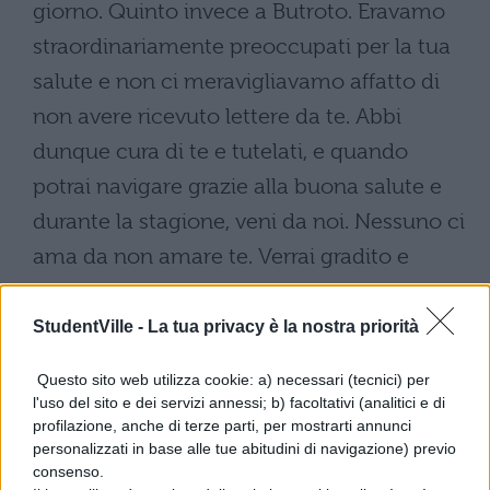
giorno. Quinto invece a Butroto. Eravamo
straordinariamente preoccupati per la tua
salute e non ci meravigliavamo affatto di
non avere ricevuto lettere da te. Abbi
dunque cura di te e tutelati, e quando
potrai navigare grazie alla buona salute e
durante la stagione, veni da noi. Nessuno ci
ama da non amare te. Verrai gradito e
atteso da tutti. Vedi di star bene. Sempre
più, Tirone nostro, salve.
StudentVille -
La tua privacy è la nostra priorità
Da Corcira,
Questo sito web utilizza cookie: a) necessari (tecnici) per
l'uso del sito e dei servizi annessi; b) facoltativi (analitici e di
Tullio saluta il suo Tirone
profilazione, anche di terze parti, per mostrarti annunci
Il giorno dopo che lo avevo aspettato
personalizzati in base alle tue abitudini di navigazione) previo
consenso.
Andrico è venuto da me e così ho trascorso