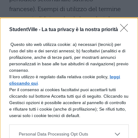
francese). Esempi di utilizzo del termine
sono quindi “giornale ebdomadario”,
“ebdomadario sportivo”, “ebdomadario
StudentVille -
La tua privacy è la nostra priorità
scientifico” e così via.
Questo sito web utilizza cookie: a) necessari (tecnici) per
l'uso del sito e dei servizi annessi; b) facoltativi (analitici e di
In passato, con il termine
ebdomadario in
profilazione, anche di terze parti, per mostrarti annunci
religione
si era invece soliti indicare il
personalizzati in base alle tue abitudini di navigazione) previo
consenso.
sacerdote addetto al servizio liturgico per
Il loro utilizzo è regolato dalla relativa cookie policy,
leggi
tutta una settimana o per un giorno
cliccando qui
.
Per il consenso ai cookies facoltativi puoi accettarli tutti
stabilito, a rotazione con altri ecclesiastici
cliccando sul bottone Accetta tutti qui di seguito. Cliccando su
(es. “canonico ebdomadario”, “frate
Gestisci opzioni è possibile accedere al pannello di controllo
e rifiutare tutti i cookie (anche di profilazione); Se rifiuti tutto,
ebdomadario” o, più semplicemente,
userai solo i cookie tecnici di default.
“l’ebdomadario”). Molto raramente viene
infine utilizzato l’avverbio
Personal Data Processing Opt Outs