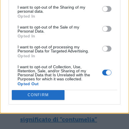
ebdomadariaménte, ovvero
I want to opt-out of the Sharing of my
“settimanalmente”.
personal data.
Opted In
Approfondisci anche questi termini:
I want to opt-out of the Sale of my
Personal Data.
Opted In
Chimera: significato e varie
I want to opt-out of processing my
accezioni del sostantivo
Personal Data for Targeted Advertising.
Opted In
Le parole sono importanti: il
I want to opt-out of Collection, Use,
Retention, Sale, and/or Sharing of my
significato di “clangore”
Personal Data that Is Unrelated with the
Purposes for which it was collected.
Opted Out
Significato di contingente e
contesto d’utilizzo del vocabolo
CONFIRM
Le parole sono importanti: il
significato di “contumelia”