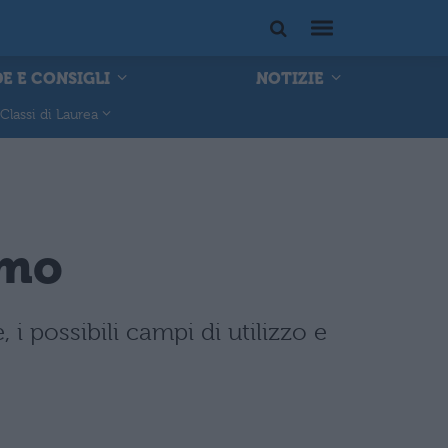
E E CONSIGLI
NOTIZIE
Classi di Laurea
imo
 i possibili campi di utilizzo e