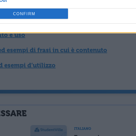
Out
imologia e sinonimi
CONFIRM
 il significato di “edule”
ato e uso
d esempi di frasi in cui è contenuto
d esempi d’utilizzo
ESSARE
ITALIANO