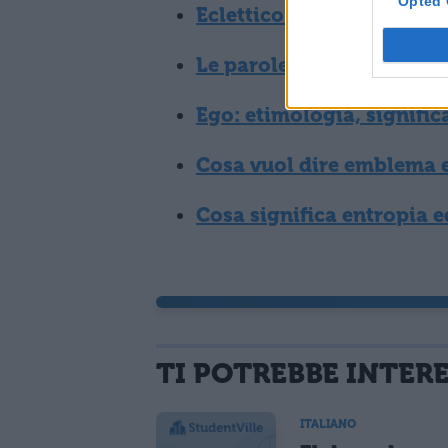
Opted 
Eclettico significato, et
Le parole sono importanti:
Ego: etimologia, signific
Cosa vuol dire emblema e
Cosa significa entropia e
TI POTREBBE INTER
ITALIANO