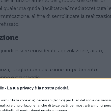
acile’ il funzionamento del gruppo stesso (es. un
l quale una guida (facilitatore/ mediatore) cura l
municazione, al fine di semplificare la realizzazi
efissato.
zione
uindi essere considerati: agevolazione, aiuto,
nza, scoglio, complicazione, impedimento,
ntoppo e svantaggio.
io commerciale, per facilitazione si intende poi
le -
La tua privacy è la nostra priorità
ioni favorevoli di pagamento (facilitazione di cass
web utilizza cookie: a) necessari (tecnici) per l'uso del sito e dei serviz
 possibilità di dilazionare o rateizzare il dovuto. 
analitici e di profilazione, anche di terze parti, per mostrarti annunci pers
e abitudini di navigazione) previo consenso.