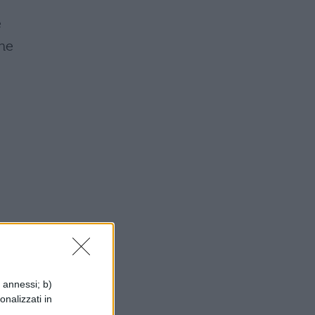
e
one
a/
i annessi; b)
In
onalizzati in