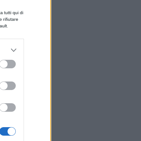
 e
 tutti qui di
 rifiutare
ault.
,
ie