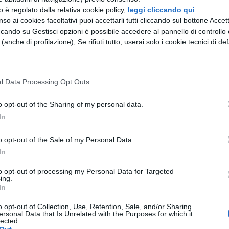
 possono ad esempio essere considerati dilazione
zzo è regolato dalla relativa cookie policy,
leggi cliccando qui
.
so ai cookies facoltativi puoi accettarli tutti cliccando sul bottone Accetta
ccando su Gestisci opzioni è possibile accedere al pannello di controllo e
facilitazione
e (anche di profilazione); Se rifiuti tutto, userai solo i cookie tecnici di def
itazione sono:
l Data Processing Opt Outs
o cara la facilitazione del lavoro.
o opt-out of the Sharing of my personal data.
In
questo discorso in inglese non aumenta le difficoltà
o opt-out of the Sale of my Personal Data.
esenta per me una facilitazione.
In
 emanate le modulistiche e le istruzioni necessar
to opt-out of processing my Personal Data for Targeted
ing.
.
In
o opt-out of Collection, Use, Retention, Sale, and/or Sharing
ersonal Data that Is Unrelated with the Purposes for which it
lected.