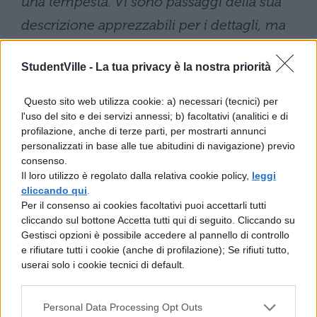
una tempesta. Vi sono passaggi della sua
descrizione apprezzabili per i dettagli, ma
l’effetto è troppo debole in rapporto alla
StudentVille -
La tua privacy è la nostra priorità
grandiosità dello spettacolo.
«Tra Lofoden e Moskoe l’acqua
Questo sito web utilizza cookie: a) necessari (tecnici) per
l'uso del sito e dei servizi annessi; b) facoltativi (analitici e di
raggiunge dai settanta agli ottanta metri di
profilazione, anche di terze parti, per mostrarti annunci
profondità, ma dall’altro lato, verso Ver
personalizzati in base alle tue abitudini di navigazione) previo
consenso.
(Vurrgh), la profondità diminuisce al punto
Il loro utilizzo è regolato dalla relativa cookie policy,
leggi
che un battello non potrebbe passare senza
cliccando qui
.
Per il consenso ai cookies facoltativi puoi accettarli tutti
rischiare di infrangersi sulle rocce, come
cliccando sul bottone Accetta tutti qui di seguito. Cliccando su
accade anche in tempo di bonaccia! Con la
Gestisci opzioni è possibile accedere al pannello di controllo
e rifiutare tutti i cookie (anche di profilazione); Se rifiuti tutto,
marea la corrente si scaglia sul tratto tra
userai solo i cookie tecnici di default.
Lofoden e Moskoe con una tale rapidità e
violenza che il rumore dell’impetuoso
Personal Data Processing Opt Outs