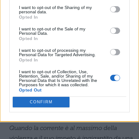
riflusso supera quello della più paurosa
I want to opt-out of the Sharing of my
personal data.
cataratta. Quel rumore si sente a molte
Opted In
miglia di distanza e i vortici o gorghi sono
I want to opt-out of the Sale of my
Personal Data.
talmente vasti e profondi che se una nave vi
Opted In
viene risucchiata, è inevitabilmente
I want to opt-out of processing my
Personal Data for Targeted Advertising.
inghiottita e sbattuta sul fondo dove si
Opted In
infrange contro gli scogli: i suoi rottami
I want to opt-out of Collection, Use,
tornano a galla solo quando subentra la
Retention, Sale, and/or Sharing of my
Personal Data that Is Unrelated with the
Purposes for which it was collected.
calma. Questi intervalli di calma si verificano
Opted Out
solo tra la bassa e l’alta marea, in tempo di
CONFIRM
bonaccia e non durano più di un quarto
d’ora; poi la furia gradualmente riprende.
Quando la corrente è al massimo della
violenza e il suo impeto è ingigantito da una