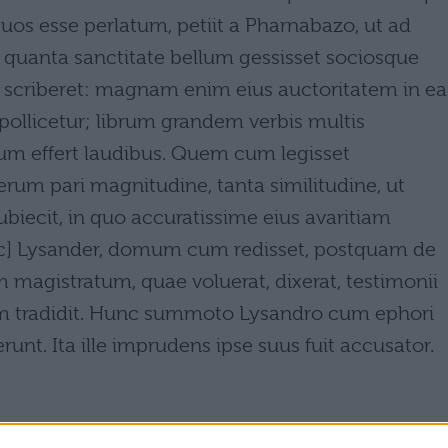
suos esse perlatum, petiit a Pharnabazo, ut ad
 quanta sanctitate bellum gessisset sociosque
e scriberet: magnam enim eius auctoritatem in ea
er pollicetur; librum grandem verbis multis
eum effert laudibus. Quem cum legisset
erum pari magnitudine, tanta similitudine, ut
biecit, in quo accuratissime eius avaritiam
nc] Lysander, domum cum redisset, postquam de
magistratum, quae voluerat, dixerat, testimonii
m tradidit. Hunc summoto Lysandro cum ephori
nt. Ita ille imprudens ipse suus fuit accusator.
lasciare l'episodio di Farnabazo, satrapo del re.