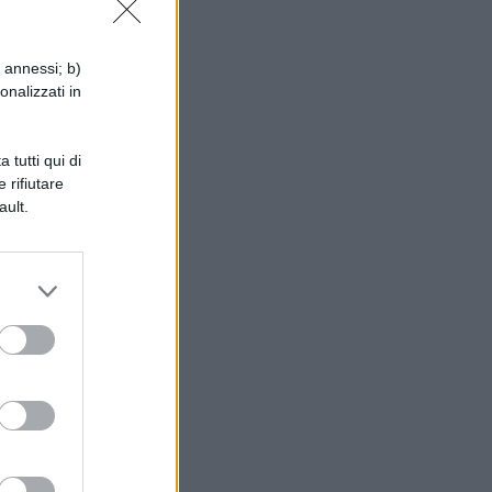
i annessi; b)
onalizzati in
 tutti qui di
ta
 rifiutare
ault.
i
e
,