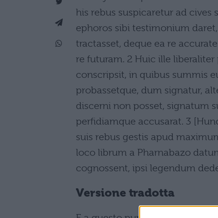
his rebus suspicaretur ad cives 
ephoros sibi testimonium daret,
tractasset, deque ea re accurat
re futuram. 2 Huic ille liberalit
conscripsit, in quibus summis 
probassetque, dum signatur, alt
discerni non posset, signatum su
perfidiamque accusarat. 3 [Hu
suis rebus gestis apud maximum 
loco librum a Pharnabazo datu
cognossent, ipsi legendum dederu
Versione tradotta
E a questo punto non bisogna tra