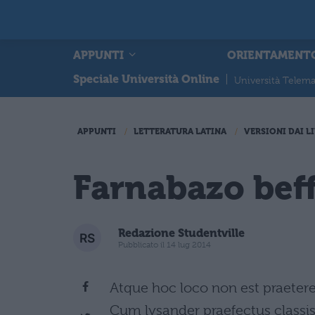
APPUNTI
ORIENTAMENT
Speciale Università Online
|
Università Telema
APPUNTI
LETTERATURA LATINA
VERSIONI DAI LI
Farnabazo beff
Redazione Studentville
Pubblicato il 14 lug 2014
Atque hoc loco non est praeter
Cum lysander praefectus classis