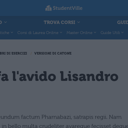
O
TROVA CORSI
GUID
tiche
Corsi di Laurea Online
Master Online
Guide Utili
BRI DI ESERCIZI
VERSIONI DI CATONE
a l'avido Lisandro
eundum factum Pharnabazi, satrapis regii. Nam
 in bello multa crudeliter avareque fecisset dequ