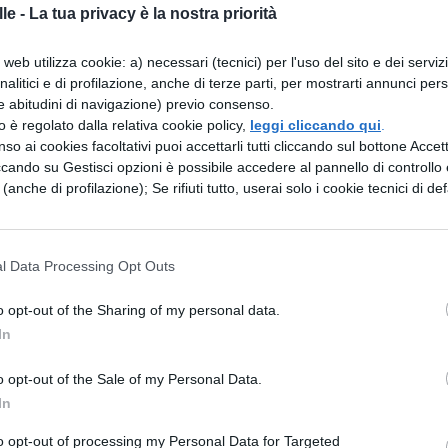
le -
La tua privacy è la nostra priorità
della flotta, si era comportato in guerra con molta
va che fosse giunta notizia di questo ai suoi
web utilizza cookie: a) necessari (tecnici) per l'uso del sito e dei serviz
analitici e di profilazione, anche di terze parti, per mostrarti annunci pers
 che testimoniasse per lui presso gli efori con
e abitudini di navigazione) previo consenso.
o la guerra e avesse trattato gli alleati, e che
zzo è regolato dalla relativa cookie policy,
leggi cliccando qui
.
so ai cookies facoltativi puoi accettarli tutti cliccando sul bottone Accetta
sta questione; sosteneva che grande sarebbe sta
ccando su Gestisci opzioni è possibile accedere al pannello di controllo e
. 2.Farnabazo promise che lo avrebbe fatto
e (anche di profilazione); Se rifiuti tutto, userai solo i cookie tecnici di def
ole un grosso libro in cui lo esaltò con grandissim
etto e approvato questo libro, mentre veniva
l Data Processing Opt Outs
on altro già sigillato, di uguale grandezza e di tale
o opt-out of the Sharing of my personal data.
distinguere, in cui molto minuziosamente aveva
In
 perfidia. 3. Lisandro, ritornato da qui in patria,
o opt-out of the Sale of my Personal Data.
gistrato quello che aveva voluto ottenere dalle su
In
 libro dato da Farnabazo. Gli efori, dopo che
to opt-out of processing my Personal Data for Targeted
 lo ebbero letto, lo fecero leggere anche a lui. Così