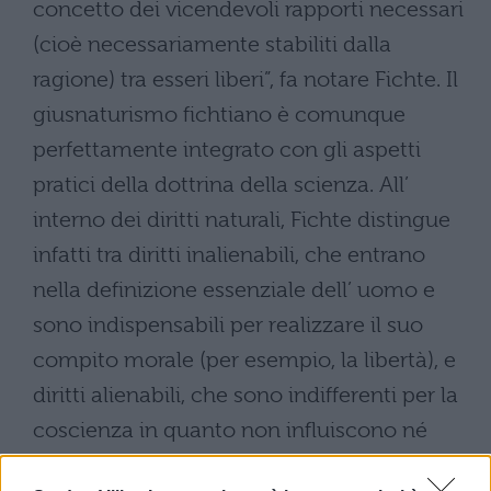
concetto dei vicendevoli rapporti necessari
(cioè necessariamente stabiliti dalla
ragione) tra esseri liberi”, fa notare Fichte. Il
giusnaturismo fichtiano è comunque
perfettamente integrato con gli aspetti
pratici della dottrina della scienza. All’
interno dei diritti naturali, Fichte distingue
infatti tra diritti inalienabili, che entrano
nella definizione essenziale dell’ uomo e
sono indispensabili per realizzare il suo
compito morale (per esempio, la libertà), e
diritti alienabili, che sono indifferenti per la
coscienza in quanto non influiscono né
positivamente né negativamente sulla