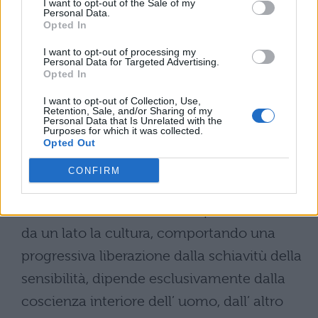
I want to opt-out of the Sale of my
reciprocamente l’ appropriazione mediante
Personal Data.
Opted In
lavoro , il semplice possesso fisico si
trasforma in una proprietà giuridica.
I want to opt-out of processing my
Personal Data for Targeted Advertising.
Sempre nella sfera della società naturale si
Opted In
trovano inoltre le condizioni per la
I want to opt-out of Collection, Use,
Retention, Sale, and/or Sharing of my
realizzazione della cultura, intesa come “l’
Personal Data that Is Unrelated with the
Purposes for which it was collected.
esercizio di tutte le nuove facoltà allo
Opted Out
scopo della piena libertà, della piena
CONFIRM
indipendenza da tutto ciò che non è noi
stessi, che non è il nostro Io puro”. Infatti, se
da un lato la cultura, comportando una
progressiva liberazione dalla schiavitù della
sensibilità, dipende esclusivamente dalla
coscienza interiore dell’ uomo, dall’ altro