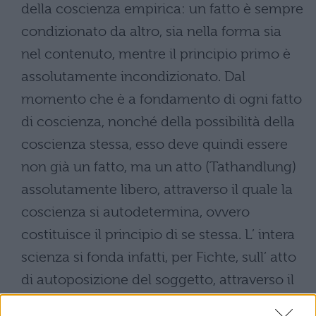
della coscienza empirica: un fatto è sempre
condizionato da altro, sia nella forma sia
nel contenuto, mentre il principio primo è
assolutamente incondizionato. Dal
momento che è a fondamento di ogni fatto
di coscienza, nonché della possibilità della
coscienza stessa, esso deve quindi essere
non già un fatto, ma un atto (Tathandlung)
assolutamente libero, attraverso il quale la
coscienza si autodetermina, ovvero
costituisce il principio di se stessa. L’ intera
scienza si fonda infatti, per Fichte, sull’ atto
di autoposizione del soggetto, attraverso il
quale l’ Io conferisce realtà a se stesso e,