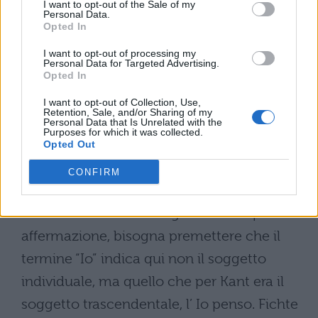
I want to opt-out of the Sale of my
fondamentale dipendono pure le forme del
Personal Data.
Opted In
pensiero logico, Fichte stabilisce anche una
stretta correlazione tra ciascun principio
I want to opt-out of processing my
Personal Data for Targeted Advertising.
della dottrina della scienza e quelle che per
Opted In
lui sono le leggi fondamentali della logica:
I want to opt-out of Collection, Use,
Retention, Sale, and/or Sharing of my
il principio di identità, il principio di
Personal Data that Is Unrelated with the
Purposes for which it was collected.
opposizione e il principio di ragione. Il
Opted Out
primo principio suona : “L’ io pone se
CONFIRM
stesso”, cioè è causa del proprio essere.
Prima di esaminare il significato di questa
affermazione, bisogna premettere che il
termine “Io” indica qui non il soggetto
individuale, ma quello che per Kant era il
soggetto trascendentale, l’ Io penso. Fichte