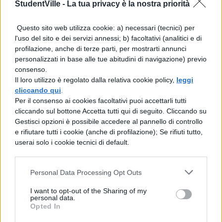
StudentVille -
La tua privacy è la nostra priorità
indirettamente, anche a tutto ciò che si
distingue da se stesso. Tale attività del
Questo sito web utilizza cookie: a) necessari (tecnici) per
soggetto si articola in tre in tre momenti,
l'uso del sito e dei servizi annessi; b) facoltativi (analitici e di
profilazione, anche di terze parti, per mostrarti annunci
esposti da Fichte fin dai Fondamenti dell’
personalizzati in base alle tue abitudini di navigazione) previo
intera dottrina della scienza del 1794 come
consenso.
Il loro utilizzo è regolato dalla relativa cookie policy,
leggi
i tre princìpi della dottrina della scienza. Si
cliccando qui
.
tratta di tre momenti di un unico processo
Per il consenso ai cookies facoltativi puoi accettarli tutti
cliccando sul bottone Accetta tutti qui di seguito. Cliccando su
dialettico, all’ interno del quale essi
Gestisci opzioni è possibile accedere al pannello di controllo
assolvono rispettivamente la funzione della
e rifiutare tutti i cookie (anche di profilazione); Se rifiuti tutto,
userai solo i cookie tecnici di default.
tesi (o posizione, dal greco tiqhmi,”pongo”),
dell’ antitesi (o opposizione, da anti,
Personal Data Processing Opt Outs
“contro” e tiqhmi) e della sintesi (da
I want to opt-out of the Sharing of my
sun,”con”, e tiqhmi) cioè dell’ unità di tesi e
personal data.
Opted In
antitesi. Poiché, come si è visto, dall’ atto