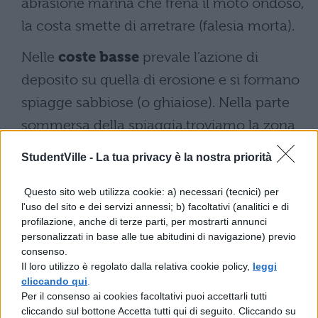
abrasione marina che frena il moto ondoso,
la costa smette di arretrare (falesia morta).
Nelle
coste basse
prevale l’azione di
deposito su quella di erosione e si formano
spiagge sabbiose (o ghiaiose). Nella parte
sommersa della spiaggia,troviamo la zona
dei frangenti(con le barre litoranee
StudentVille -
La tua privacy è la nostra priorità
sottomarine) e la zona di traslazione, dove
si formano le correnti litoranee,che
Questo sito web utilizza cookie: a) necessari (tecnici) per
l'uso del sito e dei servizi annessi; b) facoltativi (analitici e di
trasportano grandi quantità di sedimenti
profilazione, anche di terze parti, per mostrarti annunci
personalizzati in base alle tue abitudini di navigazione) previo
(trasporto litoraneo) lungo la costa, e le
consenso.
correnti di risucchio, verso il largo. La zona
Il loro utilizzo è regolato dalla relativa cookie policy,
leggi
cliccando qui
.
in cui si abbatte il frangente è la battigia:in
Per il consenso ai cookies facoltativi puoi accettarli tutti
essa si verifica un continuo movimento di
cliccando sul bottone Accetta tutti qui di seguito. Cliccando su