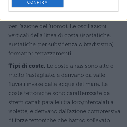
CONFIRM
costa). In alcuni casi le coste sabbiose
possono andare incontro a erosione(anche
per l’azione dell’uomo). Le oscillazioni
verticali della linea di costa (isostatiche,
eustatiche, per subsidenza o bradisismo)
formano i terrazzamenti.
Tipi di coste.
Le coste a rias sono alte e
molto frastagliate, e derivano da valle
fluviali invase dalle acque del mare. Le
coste tettoniche sono caratterizzate da
stretti canali paralleli tra loro,intercalati a
isolette, e derivano dall’azione compressiva
di forze tettoniche che hanno sollevato