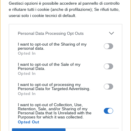
Gestisci opzioni è possibile accedere al pannello di controllo
materiali. Se le barre emergono, si
e rifiutare tutti i cookie (anche di profilazione); Se rifiuti tutto,
trasformano in cordoni litoranei, che
userai solo i cookie tecnici di default.
possono chiudere un baia o un’insenatura,
formando una laguna, che tenderà a
Personal Data Processing Opt Outs
evolvere sino a diventare terraferma, per
I want to opt-out of the Sharing of my
personal data.
l’apporto di sedimenti fluviali e la chiusura
Opted In
delle aperture (bocche) tra i cordoni.
I want to opt-out of the Sale of my
Personal Data.
La dinamica dei litorali.
L’azione del
Opted In
mare sulle coste è ciclica: in una prima fase
I want to opt-out of processing my
Personal Data for Targeted Advertising.
prevale l’azione erosiva, poi i promotori
Opted In
vengono progressivamente demoliti e le
I want to opt-out of Collection, Use,
Retention, Sale, and/or Sharing of my
insenature riempite di sedimenti, con la
Personal Data that Is Unrelated with the
Purposes for which it was collected.
formazione di cordoni litoranei che le
Opted Out
racchiudono (rettificazione della linea di