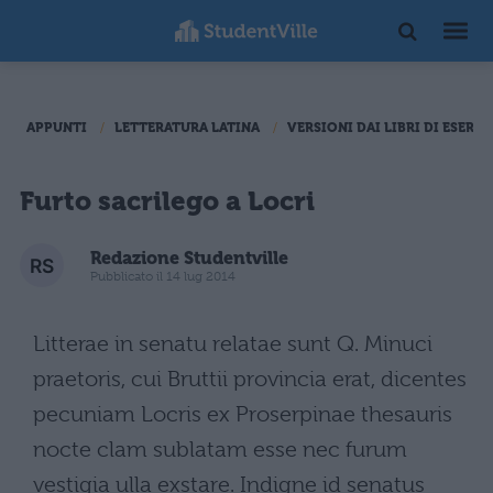
APPUNTI
LETTERATURA LATINA
VERSIONI DAI LIBRI DI ESERCI
Furto sacrilego a Locri
Redazione Studentville
Pubblicato il 14 lug 2014
Litterae in senatu relatae sunt Q. Minuci
praetoris, cui Bruttii provincia erat, dicentes
pecuniam Locris ex Proserpinae thesauris
nocte clam sublatam esse nec furum
vestigia ulla exstare. Indigne id senatus