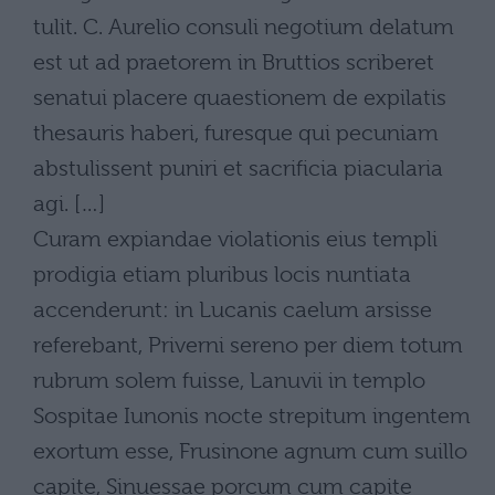
tulit. C. Aurelio consuli negotium delatum
est ut ad praetorem in Bruttios scriberet
senatui placere quaestionem de expilatis
thesauris haberi, furesque qui pecuniam
abstulissent puniri et sacrificia piacularia
agi. […]
Curam expiandae violationis eius templi
prodigia etiam pluribus locis nuntiata
accenderunt: in Lucanis caelum arsisse
referebant, Priverni sereno per diem totum
rubrum solem fuisse, Lanuvii in templo
Sospitae Iunonis nocte strepitum ingentem
exortum esse, Frusinone agnum cum suillo
capite, Sinuessae porcum cum capite