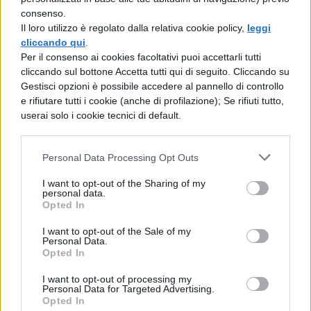
consenso.
stato rosso per un giorno intero, che a
Il loro utilizzo è regolato dalla relativa cookie policy,
leggi
Lanuvio, nel tempio di Giunone Sospita, si
cliccando qui
.
Per il consenso ai cookies facoltativi puoi accettarli tutti
era levato di notte un grande strepito, che a
cliccando sul bottone Accetta tutti qui di seguito. Cliccando su
Frosinone era nato un agnello con la testa
Gestisci opzioni è possibile accedere al pannello di controllo
e rifiutare tutti i cookie (anche di profilazione); Se rifiuti tutto,
di maiale e a Sinuessa un porco con la testa
userai solo i cookie tecnici di default.
d'uomo. I decemviri, in base a quanto
risultava dai libri, ordinarono che si
Personal Data Processing Opt Outs
celebrassero i medesimi riti che erano stati
I want to opt-out of the Sharing of my
personal data.
celebrati dopo un precedente prodigio, e
Opted In
inoltre comandarono che fosse intonato
I want to opt-out of the Sale of my
(cani) un carme (religioso) da ventisette
Personal Data.
Opted In
vergini che attraversassero (irent per) la
I want to opt-out of processing my
città e che fosse portato un dono a
Personal Data for Targeted Advertising.
Opted In
Giunone regina.