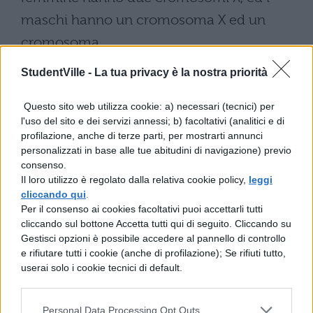
maschi hanno un cromosoma X ed un
cromosoma
Y. Le femmine hanno genotipo XX ed i
StudentVille -
La tua privacy è la nostra priorità
maschi XY. Ci sono caratteri
Questo sito web utilizza cookie: a) necessari (tecnici) per
(qualsiasi proprietà di un organismo che
l'uso del sito e dei servizi annessi; b) facoltativi (analitici e di
può essere osservata e analizzata) che
profilazione, anche di terze parti, per mostrarti annunci
personalizzati in base alle tue abitudini di navigazione) previo
vengono trasmessi da geni presenti sui
–
consenso.
segue nel file da scaricare
Il loro utilizzo è regolato dalla relativa cookie policy,
leggi
cliccando qui
.
Per il consenso ai cookies facoltativi puoi accettarli tutti
cliccando sul bottone Accetta tutti qui di seguito. Cliccando su
Scarica il contenuto
Gestisci opzioni è possibile accedere al pannello di controllo
e rifiutare tutti i cookie (anche di profilazione); Se rifiuti tutto,
userai solo i cookie tecnici di default.
Personal Data Processing Opt Outs