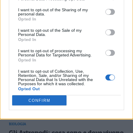
I want to opt-out of the Sharing of my
TI POTREBBE INTERESSARE
personal data.
Opted In
BIOLOGIA
I want to opt-out of the Sale of my
La cellula procariotica:
Personal Data.
riassunto e struttura
Opted In
I want to opt-out of processing my
Personal Data for Targeted Advertising.
Opted In
BIOLOGIA
I want to opt-out of Collection, Use,
La duplicazione del DNA: come avviene
Retention, Sale, and/or Sharing of my
Personal Data that Is Unrelated with the
Purposes for which it was collected.
Opted Out
BIOLOGIA
CONFIRM
I procarioti: cosa sono
BIOLOGIA
Gli Artropodi: cosa sono e dove vivono