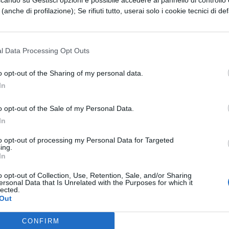
ccando su Gestisci opzioni è possibile accedere al pannello di controllo e
e di linguaggio universale, ma infinitamente
e (anche di profilazione); Se rifiuti tutto, userai solo i cookie tecnici di def
 fino ad ora, perché i simboli, come pure le parol
rori sarebbero esclusivamente degli errori di
l Data Processing Opt Outs
a di Boole consisteva nella sostituzione con simbol
o opt-out of the Sharing of my personal data.
gica. Il pensiero di Boole, in un primo tempo
In
amente fecondo di risultati, in un periodo storico
to' di molti concetti precedentemente accettati
o opt-out of the Sale of my Personal Data.
In
to opt-out of processing my Personal Data for Targeted
ing.
carica il contenuto
In
o opt-out of Collection, Use, Retention, Sale, and/or Sharing
ersonal Data that Is Unrelated with the Purposes for which it
lected.
ESSARE
Out
CONFIRM
MATEMATICA