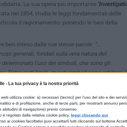
odidatta. La sua opera più importante
'Investigati
cata nel 1854, studia le leggi fondamentali delle
articola il ragionamento, ponendo le basi della
re ben inteso dalle sue stesse parole:
"…
ncipi generali, fondati sulla vera natura del
e determinato l'uso dei simboli, che sono gli
o. Entro certi limiti, questi simboli sono arbitrari. 
 convenzionale. Noi abbiamo la possibilità di
le -
La tua privacy è la nostra priorità
amo…"
.
web utilizza cookie: a) necessari (tecnici) per l'uso del sito e dei serviz
 primo continuatore del sogno di
G. W. Leibniz
d
analitici e di profilazione, anche di terze parti, per mostrarti annunci pers
e abitudini di navigazione) previo consenso.
pace di giungere a
"….un metodo generale nel qua
zzo è regolato dalla relativa cookie policy,
leggi cliccando qui
.
so ai cookies facoltativi puoi accettarli tutti cliccando sul bottone Accetta
ero ridotte a una specie di calcolo. Nello stesso