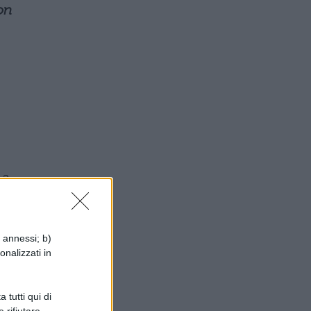
on
La
i annessi; b)
i
onalizzati in
le
 tutti qui di