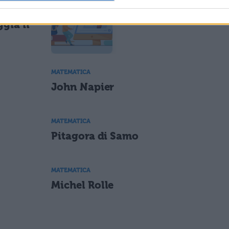
Eratostene di Cirene
ggia il
MATEMATICA
John Napier
MATEMATICA
Pitagora di Samo
MATEMATICA
Michel Rolle