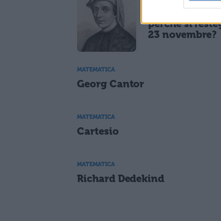
Fibonacci Day:
perché si feste
23 novembre?
MATEMATICA
Georg Cantor
MATEMATICA
Cartesio
MATEMATICA
Richard Dedekind