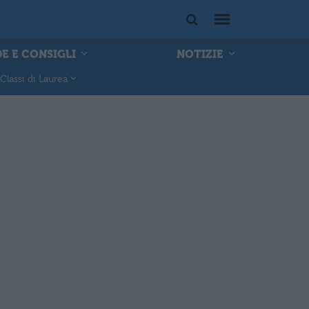
E E CONSIGLI
NOTIZIE
Classi di Laurea