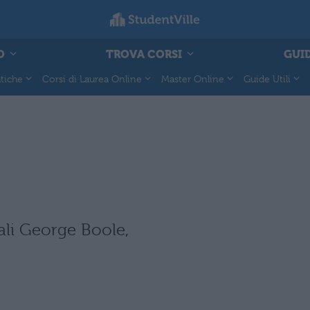
O
TROVA CORSI
GUID
tiche
Corsi di Laurea Online
Master Online
Guide Utili
ali George Boole,