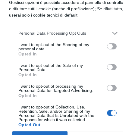
Gestisci opzioni è possibile accedere al pannello di controllo
Le allegre comari di
e rifiutare tutti i cookie (anche di profilazione); Se rifiuti tutto,
Windsor, trama e
userai solo i cookie tecnici di default.
commento
Personal Data Processing Opt Outs
LETTERATURA INGLESE
I want to opt-out of the Sharing of my
personal data.
Enrico VIII di
Opted In
Shakespeare: sintesi e
analisi
I want to opt-out of the Sale of my
Personal Data.
Opted In
I want to opt-out of processing my
LETTERATURA INGLESE
Personal Data for Targeted Advertising.
Giulio Cesare di
Opted In
Shakespeare: trama e
I want to opt-out of Collection, Use,
tematiche
Retention, Sale, and/or Sharing of my
Personal Data that Is Unrelated with the
Purposes for which it was collected.
Opted Out
MAPPE CONCETTUALI