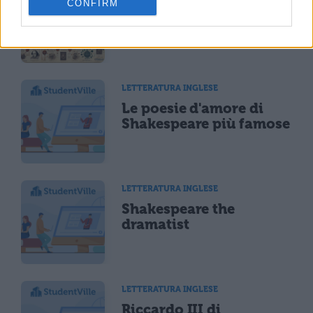
CONFIRM
Mappa Concettuale: I
temi delle opere di
Shakespeare
LETTERATURA INGLESE
Le poesie d'amore di
Shakespeare più famose
LETTERATURA INGLESE
Shakespeare the
dramatist
LETTERATURA INGLESE
Riccardo III di