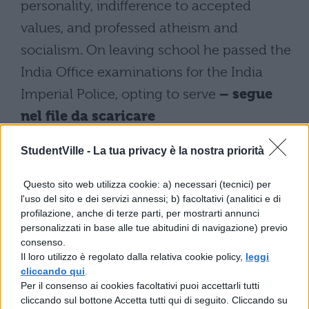
personality, indifference to accepted
values, and professed atheism and
socialism. On leaving school he passed the
India Office examinations for the India
Imperial Police, opting to serve
– segue
nel file da scaricare
StudentVille -
La tua privacy è la nostra priorità
Scarica il contenuto
Questo sito web utilizza cookie: a) necessari (tecnici) per
l'uso del sito e dei servizi annessi; b) facoltativi (analitici e di
profilazione, anche di terze parti, per mostrarti annunci
personalizzati in base alle tue abitudini di navigazione) previo
consenso.
Il loro utilizzo è regolato dalla relativa cookie policy,
leggi
cliccando qui
.
TI POTREBBE INTERESSARE
Per il consenso ai cookies facoltativi puoi accettarli tutti
cliccando sul bottone Accetta tutti qui di seguito. Cliccando su
LETTERATURA INGLESE