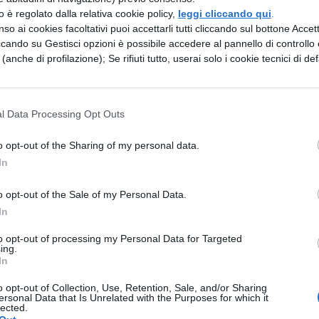
uindi era più semplice passare inosservati. Altre
zzo è regolato dalla relativa cookie policy,
leggi cliccando qui
.
della scuola, come ad esempio il concorso
I
so ai cookies facoltativi puoi accettarli tutti cliccando sul bottone Accetta
ccando su Gestisci opzioni è possibile accedere al pannello di controllo e
Sempre a Milano, il 20 gennaio al Teatro degli
e (anche di profilazione); Se rifiuti tutto, userai solo i cookie tecnici di def
e
Liliana Segre
, la sopravvissuta ai campi di
i a questa parte viene inoltre organizzato il
quale si percorrono alcuni dei luoghi simbolo
l Data Processing Opt Outs
di Cracovia e Auschwitz.
o opt-out of the Sharing of my personal data.
In
a: programmi TV 27 gennaio
o opt-out of the Sale of my Personal Data.
In
lla Memoria 2020 i canali TV daranno ampio spazi
to opt-out of processing my Personal Data for Targeted
ing.
n ricordo delle vittime della Shoah. Al momento
In
zione completa, in quanto è ancora un po’ pres
o opt-out of Collection, Use, Retention, Sale, and/or Sharing
ersonal Data that Is Unrelated with the Purposes for which it
a durante la settimana del 27 gennaio. Di sicuro 
lected.