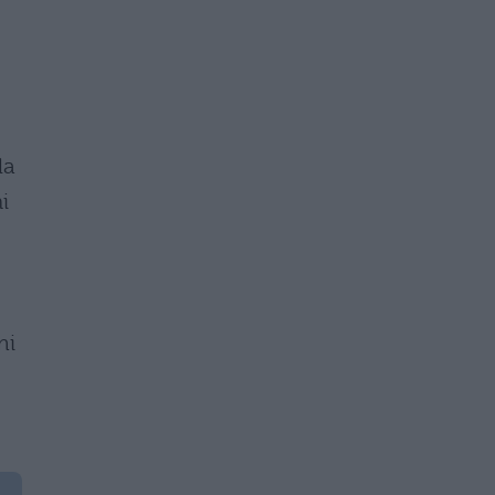
la
i
mi