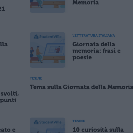
Memoria
21
LETTERATURA ITALIANA
lla
Giornata della
memoria: frasi e
poesie
TESINE
Tema sulla Giornata della Memori
svolti,
ppunti
TESINE
cato e
10 curiosità sulla