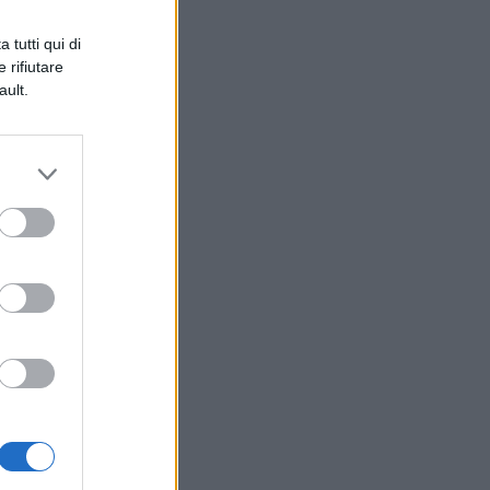
 tutti qui di
 rifiutare
ault.
o
to
ci