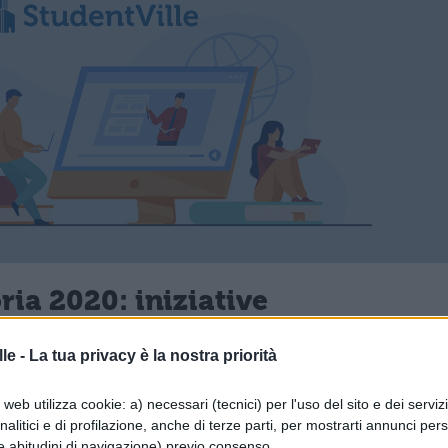
ia 2020: iniziative
svolte ogni anno, come ad esempio il
Binario 2
le -
La tua privacy è la nostra priorità
no, attraverso il quale gli ebrei venivano portati
web utilizza cookie: a) necessari (tecnici) per l'uso del sito e dei serviz
parsi per l’Europa. Il binario infatti è distante d
analitici e di profilazione, anche di terze parti, per mostrarti annunci pers
e abitudini di navigazione) previo consenso.