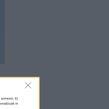
1
i annessi; b)
a
onalizzati in