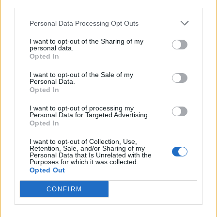
Tesina sulla memoria ebraica
Personal Data Processing Opt Outs
Tema svolto sull’Olocausto
I want to opt-out of the Sharing of my
personal data.
Opted In
Tema storico di Maturità sull’Olocausto
I want to opt-out of the Sale of my
Personal Data.
Tema storico sullo sterminio degli
Opted In
ebrei
I want to opt-out of processing my
Personal Data for Targeted Advertising.
Opted In
Scheda e riassunto “Se questo è un
I want to opt-out of Collection, Use,
uomo” di Primo Levi
Retention, Sale, and/or Sharing of my
Personal Data that Is Unrelated with the
Purposes for which it was collected.
Tesina su Primo Levi
Opted Out
CONFIRM
La memoria ebraica