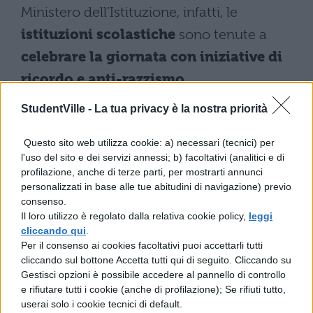
Ministero dell’Istituzione, infatti, le
istituzioni scolastiche
sono tenute a
celebrare la giornata con iniziative di
ricordo e anti-razzismo.
StudentVille -
La tua privacy è la nostra priorità
Tema sulla Giornata della
Memoria: tutte le risorse
Questo sito web utilizza cookie: a) necessari (tecnici) per
l'uso del sito e dei servizi annessi; b) facoltativi (analitici e di
Ecco tutte le nostre risorse per aiutarti a
profilazione, anche di terze parti, per mostrarti annunci
scrivere un tema sulla Giornata della
personalizzati in base alle tue abitudini di navigazione) previo
consenso.
memoria:
Il loro utilizzo è regolato dalla relativa cookie policy,
leggi
cliccando qui
.
Temi svolti sulla giornata della
Per il consenso ai cookies facoltativi puoi accettarli tutti
cliccando sul bottone Accetta tutti qui di seguito. Cliccando su
Memoria
Gestisci opzioni è possibile accedere al pannello di controllo
e rifiutare tutti i cookie (anche di profilazione); Se rifiuti tutto,
Tema sulla Shoah: tracce svolte
userai solo i cookie tecnici di default.