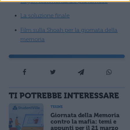
Lager: testimonianze più famose
La soluzione finale
Film sulla Shoah per la giornata della
memoria
TI POTREBBE INTERESSARE
TESINE
Giornata della Memoria
contro la mafia: temi e
appunti per il 21 marzo