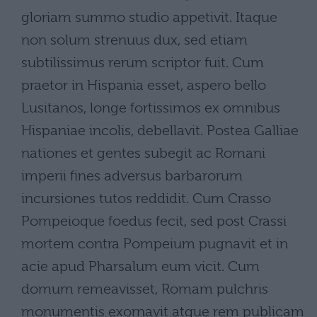
gloriam summo studio appetivit. Itaque
non solum strenuus dux, sed etiam
subtilissimus rerum scriptor fuit. Cum
praetor in Hispania esset, aspero bello
Lusitanos, longe fortissimos ex omnibus
Hispaniae incolis, debellavit. Postea Galliae
nationes et gentes subegit ac Romani
imperii fines adversus barbarorum
incursiones tutos reddidit. Cum Crasso
Pompeioque foedus fecit, sed post Crassi
mortem contra Pompeium pugnavit et in
acie apud Pharsalum eum vicit. Cum
domum remeavisset, Romam pulchris
monumentis exornavit atque rem publicam