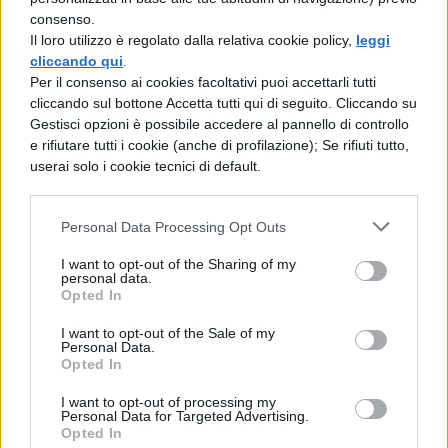
consenso.
combatté con Pompeo e lo sconfisse nella
Il loro utilizzo è regolato dalla relativa cookie policy,
leggi
battaglia presso Farsalo.
cliccando qui
.
Per il consenso ai cookies facoltativi puoi accettarli tutti
Quando fece ritorno in patria, ornò Roma di
cliccando sul bottone Accetta tutti qui di seguito. Cliccando su
bei monumenti ed amministrò lo stato con
Gestisci opzioni è possibile accedere al pannello di controllo
e rifiutare tutti i cookie (anche di profilazione); Se rifiuti tutto,
elevata saggezza. Più clemente che cauto,
userai solo i cookie tecnici di default.
accordò il perdono a molti nemici e
l'eccessiva indulgenza accrebbe l'audacia e
Personal Data Processing Opt Outs
l'avventatezza dei congiurati. Appunto, alle
I want to opt-out of the Sharing of my
personal data.
idi di marzo, la moglie di Cesare avvertì
Opted In
inutilmente il marito: "sii più prudente,
I want to opt-out of the Sale of my
Cesare, rimani a casa". Cesare invece
Personal Data.
Opted In
trascurò le parole della moglie e si affrettò
I want to opt-out of processing my
in curia, dove venne ucciso da Bruto e
Personal Data for Targeted Advertising.
Opted In
Cassio.