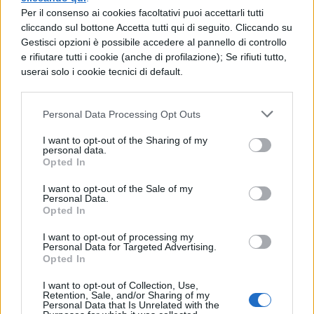
Per il consenso ai cookies facoltativi puoi accettarli tutti
in patria ai (suoi) parenti, si dice che abbia
cliccando sul bottone Accetta tutti qui di seguito. Cliccando su
risposto così: «Bisogna predisporre per i
Gestisci opzioni è possibile accedere al pannello di controllo
e rifiutare tutti i cookie (anche di profilazione); Se rifiuti tutto,
figli possedimenti e risorse tali (eiusmodi: di
userai solo i cookie tecnici di default.
tal genere) che possano farli scampare
anche a un naufragio». Si dicono infatti veri
Personal Data Processing Opt Outs
beni della vita quelli ai quali non possono
I want to opt-out of the Sharing of my
personal data.
nuocere né un andamento sfavorevole
Opted In
della sorte né i rivolgimenti politici né le
I want to opt-out of the Sale of my
devastazioni della guerra o le incursioni di
Personal Data.
Opted In
pirati e predoni.
I want to opt-out of processing my
Personal Data for Targeted Advertising.
Opted In
I want to opt-out of Collection, Use,
Retention, Sale, and/or Sharing of my
Personal Data that Is Unrelated with the