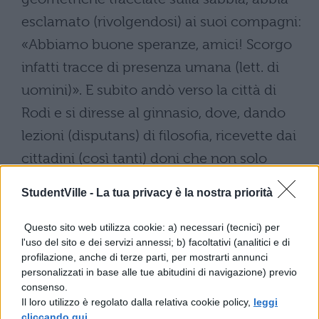
esclamato (rivolgendosi) ai suoi compagni:
«Abbiamo buone speranze, amici! Scorgo
infatti tracce di presenza umana (lett. di
uomini)». E subito andò verso la città di
Rodi e si diresse al ginnasio, dove, dando
lezioni (disputans) di filosofia, ricevette dai
cittadini (così tanti) doni che non solo
provvide a se stesso (ornaret: si ornò), ma
StudentVille -
La tua privacy è la nostra priorità
poté anche fornire a quelli che erano (lett.
furono) con lui il vestiario e tutto ciò che
Questo sito web utilizza cookie: a) necessari (tecnici) per
l'uso del sito e dei servizi annessi; b) facoltativi (analitici e di
fosse necessario al sostentamento. Quando
profilazione, anche di terze parti, per mostrarti annunci
poi i suoi compagni ebbero deciso di
personalizzati in base alle tue abitudini di navigazione) previo
consenso.
tornare in patria e gli chiesero quale
Il loro utilizzo è regolato dalla relativa cookie policy,
leggi
messaggio (quidnam) voleva fosse riferito
cliccando qui
.