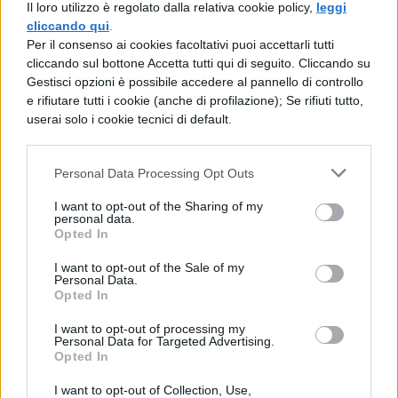
Il loro utilizzo è regolato dalla relativa cookie policy,
leggi
notte accadde che, avendo già i Galli
cliccando qui
.
Per il consenso ai cookies facoltativi puoi accettarli tutti
scalato le mura della rocca ed essendo sul
cliccando sul bottone Accetta tutti qui di seguito. Cliccando su
punto di occupare il Campidoglio, le oche,
Gestisci opzioni è possibile accedere al pannello di controllo
e rifiutare tutti i cookie (anche di profilazione); Se rifiuti tutto,
sacre a Giunone, strepitassero con un tale
userai solo i cookie tecnici di default.
clamore da svegliare dal sonno Manlio,
custode della rocca, che subito chiamò alle
Personal Data Processing Opt Outs
armi i commilitoni. Tutti accorsero in suo
I want to opt-out of the Sharing of my
personal data.
aiuto e combatterono con un valore tale
Opted In
che i Galli furono messi in fuga e il
I want to opt-out of the Sale of my
Campidoglio salvato. In seguito, essendo
Personal Data.
Opted In
sopraggiunto anche Camillo con l'esercito,
I want to opt-out of processing my
i barbari furono sconfitti.
Personal Data for Targeted Advertising.
Opted In
I want to opt-out of Collection, Use,