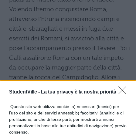
Volendo Brenno conquistare Roma,
attraversò l'Etruria incendiando campi e
città e, sbaragliati e messi in fuga due
eserciti dei Romani, si avvicinò alla città e
pose l'accampamento presso il Tevere. Poi i
Galli assalirono Roma con un tale impeto
da occupare la maggior parte della città,
tranne la rocca del Campidoglio. Allora i
Romani, con i figli e le mogli, lasciata la
StudentVille -
La tua privacy è la nostra priorità
città, si rifugiarono sui monti vicini a Roma.
Soltanto i senatori rimasero a Roma e
Questo sito web utilizza cookie: a) necessari (tecnici) per
l'uso del sito e dei servizi annessi; b) facoltativi (analitici e di
furono di animo così fermo da aspettare
profilazione, anche di terze parti, per mostrarti annunci
l'arrivo dei nemici nella Curia, dove la
personalizzati in base alle tue abitudini di navigazione) previo
consenso.
maggior parte venne massacrata. Una