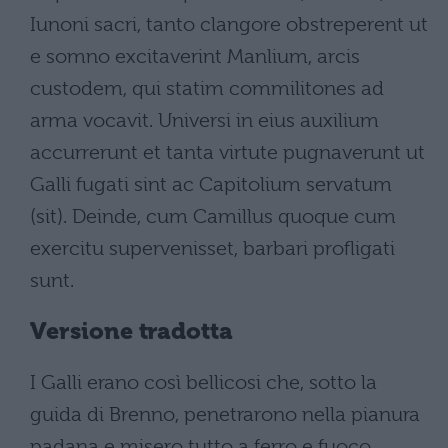
Iunoni sacri, tanto clangore obstreperent ut
e somno excitaverint Manlium, arcis
custodem, qui statim commilitones ad
arma vocavit. Universi in eius auxilium
accurrerunt et tanta virtute pugnaverunt ut
Galli fugati sint ac Capitolium servatum
(sit). Deinde, cum Camillus quoque cum
exercitu supervenisset, barbari profligati
sunt.
Versione tradotta
I Galli erano così bellicosi che, sotto la
guida di Brenno, penetrarono nella pianura
padana e misero tutto a ferro e fuoco.