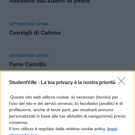
Aneddoti sull'albero di pesco
LETTERATURA LATINA
Consigli di Catone
LETTERATURA LATINA
Furio Camillo
StudentVille -
La tua privacy è la nostra priorità
LETTERATURA LATINA
L'imperatore Adriano
Questo sito web utilizza cookie: a) necessari (tecnici) per
l'uso del sito e dei servizi annessi; b) facoltativi (analitici e di
profilazione, anche di terze parti, per mostrarti annunci
personalizzati in base alle tue abitudini di navigazione) previo
LETTERATURA LATINA
consenso.
Uno scacco dei Galli
Il loro utilizzo è regolato dalla relativa cookie policy,
leggi
cliccando qui
.