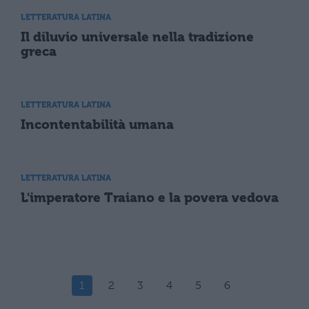
LETTERATURA LATINA
Il diluvio universale nella tradizione
greca
LETTERATURA LATINA
Incontentabilità umana
LETTERATURA LATINA
L'imperatore Traiano e la povera vedova
1
2
3
4
5
6