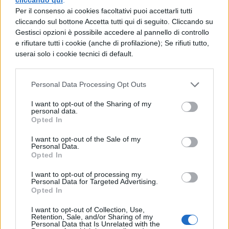
Per il consenso ai cookies facoltativi puoi accettarli tutti
cliccando sul bottone Accetta tutti qui di seguito. Cliccando su
LETTERATURA LATINA
Gestisci opzioni è possibile accedere al pannello di controllo
L'imperatore Giuliano
e rifiutare tutti i cookie (anche di profilazione); Se rifiuti tutto,
userai solo i cookie tecnici di default.
LETTERATURA LATINA
Personal Data Processing Opt Outs
Cicerone e Catilina
I want to opt-out of the Sharing of my
personal data.
Opted In
LETTERATURA LATINA
I want to opt-out of the Sale of my
Personal Data.
Milziade
Opted In
I want to opt-out of processing my
Personal Data for Targeted Advertising.
Opted In
LETTERATURA LATINA
Emilio Paolo e Scipione Emiliano
I want to opt-out of Collection, Use,
Retention, Sale, and/or Sharing of my
Personal Data that Is Unrelated with the