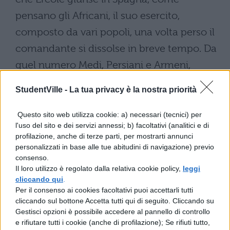
pensano gli Africani, il suo esercito,
composto da vari popoli, una volta perso il
comandante si dissolse in breve tempo. Da
quel numero Medi, Persiani e Armeni,
trasportati con le navi in Africa, occuparono
StudentVille -
La tua privacy è la nostra priorità
le aree più vicine al nostro mare. Ma i
Persiani si stanziarono più vicino alloceano
Questo sito web utilizza cookie: a) necessari (tecnici) per
l'uso del sito e dei servizi annessi; b) facoltativi (analitici e di
ed essi, ebbero come riparo le chiglie
profilazione, anche di terze parti, per mostrarti annunci
rovesciate delle navi, poiché non cera
personalizzati in base alle tue abitudini di navigazione) previo
consenso.
materiale nel territorio né abbondanza da
Il loro utilizzo è regolato dalla relativa cookie policy,
leggi
essere comprata o scambiata dagli
cliccando qui
.
Per il consenso ai cookies facoltativi puoi accettarli tutti
Ispanici: il mare vasto e la lingua
cliccando sul bottone Accetta tutti qui di seguito. Cliccando su
sconosciuta al commercio lo impedivano.
Gestisci opzioni è possibile accedere al pannello di controllo
e rifiutare tutti i cookie (anche di profilazione); Se rifiuti tutto,
Essi a poco a poco si unirono ai Getuli