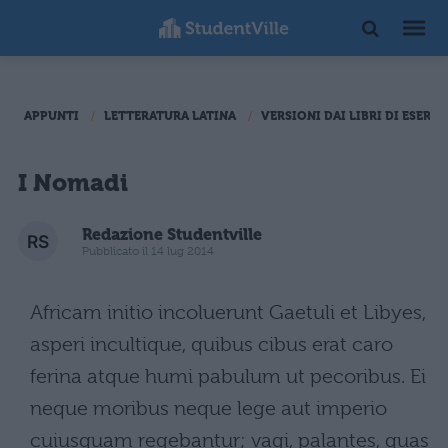
APPUNTI
LETTERATURA LATINA
VERSIONI DAI LIBRI DI ESERCI
I Nomadi
Redazione Studentville
Pubblicato il 14 lug 2014
Africam initio incoluerunt Gaetuli et Libyes,
asperi incultique, quibus cibus erat caro
ferina atque humi pabulum ut pecoribus. Ei
neque moribus neque lege aut imperio
cuiusquam regebantur; vagi, palantes, quas