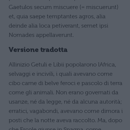
Gaetulos secum miscuere (= miscuerunt)
et, quia saepe temptantes agros, alia
deinde alia loca petiverant, semet ipsi
Nomades appellaverunt.
Versione tradotta
Allinizio Getuli e Libii popolarono lAfrica,
selvaggi e incivili, i quali avevano come
cibo carne di belve feroci e pascolo di terra
come gli animali. Non erano governati da
usanze, né da legge, né da alcuna autorità;
erratici, vagabondi, avevano come dimora i
posti che la notte aveva raccolto. Ma, dopo
che Ercole giunse in Spagna, come