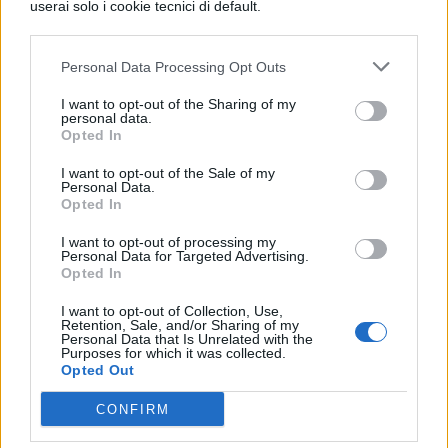
userai solo i cookie tecnici di default.
tramite matrimoni e dal momento che,
andando spesso alla ricerca di terre,
Personal Data Processing Opt Outs
cercavano ora alcuni ora altri luoghi, si
I want to opt-out of the Sharing of my
personal data.
dettero il nome di Nomadi.
Opted In
I want to opt-out of the Sale of my
Personal Data.
Opted In
I want to opt-out of processing my
Personal Data for Targeted Advertising.
Opted In
I want to opt-out of Collection, Use,
TI POTREBBE INTERESSARE
Retention, Sale, and/or Sharing of my
Personal Data that Is Unrelated with the
Purposes for which it was collected.
LETTERATURA LATINA
Opted Out
La Commedia di Plauto
CONFIRM