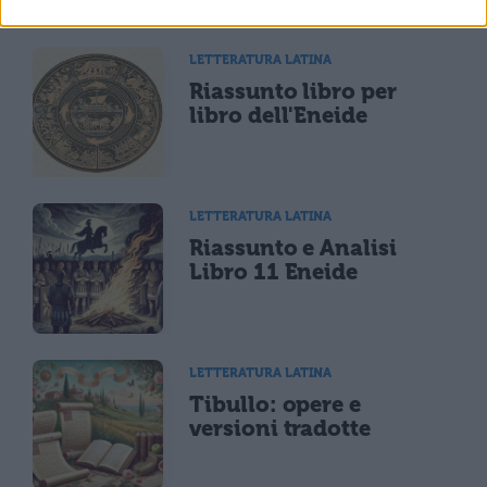
LETTERATURA LATINA
Riassunto libro per
libro dell'Eneide
LETTERATURA LATINA
Riassunto e Analisi
Libro 11 Eneide
LETTERATURA LATINA
Tibullo: opere e
versioni tradotte