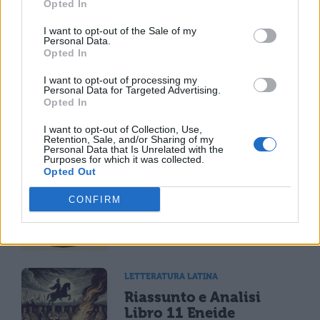
Opted In
I want to opt-out of the Sale of my
TI POTREBBE INTERESSARE
Personal Data.
Opted In
LETTERATURA LATINA
I want to opt-out of processing my
La Commedia di Plauto
Personal Data for Targeted Advertising.
Opted In
I want to opt-out of Collection, Use,
Retention, Sale, and/or Sharing of my
Personal Data that Is Unrelated with the
Purposes for which it was collected.
Opted Out
LETTERATURA LATINA
Riassunto libro per
CONFIRM
libro dell'Eneide
LETTERATURA LATINA
Riassunto e Analisi
Libro 11 Eneide