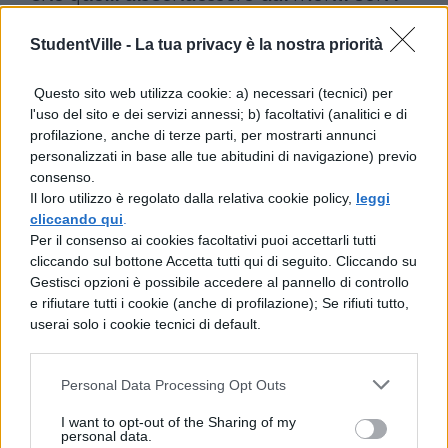
figli e le coniugi e portassero con sé tutte le
StudentVille -
La tua privacy è la nostra priorità
proprie cose. I Liguri, per non essere
costretti ad abbandonare i Penati, la patria,
Questo sito web utilizza cookie: a) necessari (tecnici) per
l'uso del sito e dei servizi annessi; b) facoltativi (analitici e di
le case, i sepolcri degli avi, promisero ai
profilazione, anche di terze parti, per mostrarti annunci
Romani armi e ostaggi. Ma, non avendo
personalizzati in base alle tue abitudini di navigazione) previo
consenso.
ottenuto nulla e non avendo né forze né
Il loro utilizzo è regolato dalla relativa cookie policy,
leggi
mezzi per condurre la guerra, obbedirono
cliccando qui
.
Per il consenso ai cookies facoltativi puoi accettarli tutti
all'editto. Furono trasferiti, a spese
cliccando sul bottone Accetta tutti qui di seguito. Cliccando su
pubbliche, quarantamila uomini con donne
Gestisci opzioni è possibile accedere al pannello di controllo
e rifiutare tutti i cookie (anche di profilazione); Se rifiuti tutto,
e bambini.
userai solo i cookie tecnici di default.
Personal Data Processing Opt Outs
I want to opt-out of the Sharing of my
personal data.