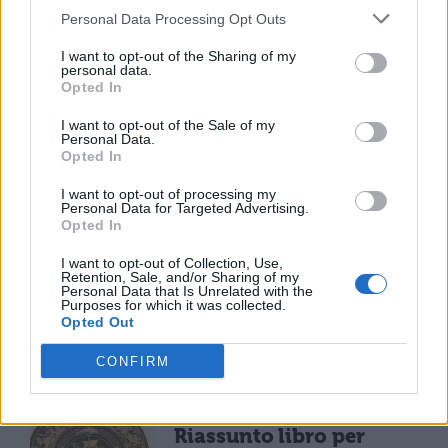
Personal Data Processing Opt Outs
frumento per l'inverno in Britannia.
I want to opt-out of the Sharing of my
personal data.
Opted In
I want to opt-out of the Sale of my
Personal Data.
Opted In
I want to opt-out of processing my
Personal Data for Targeted Advertising.
TI POTREBBE INTERESSARE
Opted In
I want to opt-out of Collection, Use,
LETTERATURA LATINA
Retention, Sale, and/or Sharing of my
La Commedia di Plauto
Personal Data that Is Unrelated with the
Purposes for which it was collected.
Opted Out
CONFIRM
LETTERATURA LATINA
Riassunto libro per