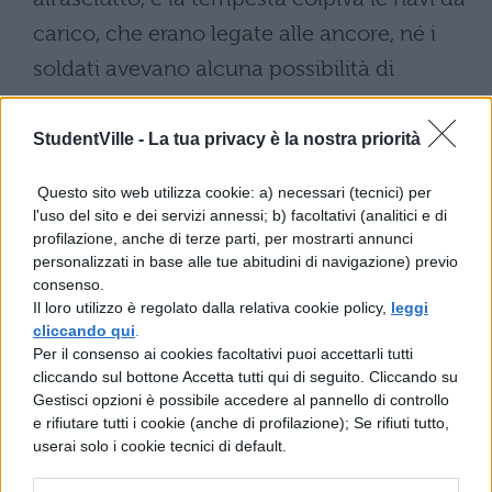
carico, che erano legate alle ancore, né i
soldati avevano alcuna possibilità di
governarle o di fornire aiuto. Danneggiate
molte navi, poiché le rimanenti, perse le
StudentVille -
La tua privacy è la nostra priorità
funi, le ancore e le altre attrezzature, erano
Questo sito web utilizza cookie: a) necessari (tecnici) per
inutilizzabili per navigare, si verificò un
l'uso del sito e dei servizi annessi; b) facoltativi (analitici e di
profilazione, anche di terze parti, per mostrarti annunci
grande turbamento di tutto l'esercito, cosa
personalizzati in base alle tue abitudini di navigazione) previo
che era inevitabile che accadesse. Non
consenso.
Il loro utilizzo è regolato dalla relativa cookie policy,
leggi
c'erano infatti altre navi, sulle quali
cliccando qui
.
potessero essere riportati indietro, e
Per il consenso ai cookies facoltativi puoi accettarli tutti
cliccando sul bottone Accetta tutti qui di seguito. Cliccando su
mancavano tutte le cose che erano
Gestisci opzioni è possibile accedere al pannello di controllo
necessarie per riparare le navi, e, poiché a
e rifiutare tutti i cookie (anche di profilazione); Se rifiuti tutto,
userai solo i cookie tecnici di default.
tutti era chiaro che bisognava trascorrere
l'inverno in Gallia, non era stato preparato