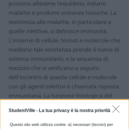
possono alterarne l’equilibrio, indurre
malattie e produrre sostanze tossiche. La
resistenza alle malattie, in particolare a
quelle infettive, si definisce immunità.
L’insieme di cellule, tessuti e molecole che
mediano tale resistenza prende il nome di
sistema immunitario, e la sequenza di
reazioni che si verificano a seguito
dell’incontro di queste cellule e molecole
con gli agenti infettivi è chiamata risposta
immunitaria. La funzione fisiologica del
sistema
(segue nel file da scaricare)
StudentVille -
La tua privacy è la nostra priorità
Questo sito web utilizza cookie: a) necessari (tecnici) per
Scarica il contenuto