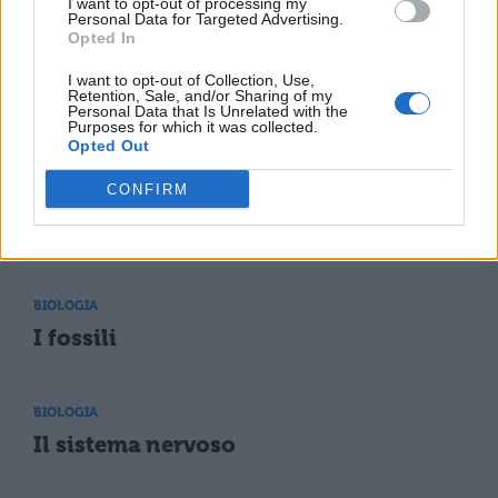
I want to opt-out of processing my
I procarioti: cosa sono
Personal Data for Targeted Advertising.
Opted In
I want to opt-out of Collection, Use,
BIOLOGIA
Retention, Sale, and/or Sharing of my
Personal Data that Is Unrelated with the
Gli Artropodi: cosa sono e dove vivono
Purposes for which it was collected.
Opted Out
CONFIRM
BIOLOGIA
Mitosi e Meiosi: come avvengono
BIOLOGIA
I fossili
BIOLOGIA
Il sistema nervoso