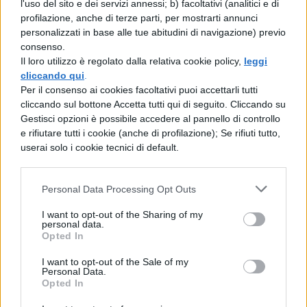
l'uso del sito e dei servizi annessi; b) facoltativi (analitici e di
profilazione, anche di terze parti, per mostrarti annunci
personalizzati in base alle tue abitudini di navigazione) previo
consenso.
Il loro utilizzo è regolato dalla relativa cookie policy,
leggi
cliccando qui
.
Per il consenso ai cookies facoltativi puoi accettarli tutti
TI POTREBBE INTERESSARE
cliccando sul bottone Accetta tutti qui di seguito. Cliccando su
Gestisci opzioni è possibile accedere al pannello di controllo
e rifiutare tutti i cookie (anche di profilazione); Se rifiuti tutto,
BIOLOGIA
userai solo i cookie tecnici di default.
La cellula procariotica:
riassunto e struttura
Personal Data Processing Opt Outs
I want to opt-out of the Sharing of my
personal data.
BIOLOGIA
Opted In
La duplicazione del DNA: come avviene
I want to opt-out of the Sale of my
Personal Data.
Opted In
BIOLOGIA