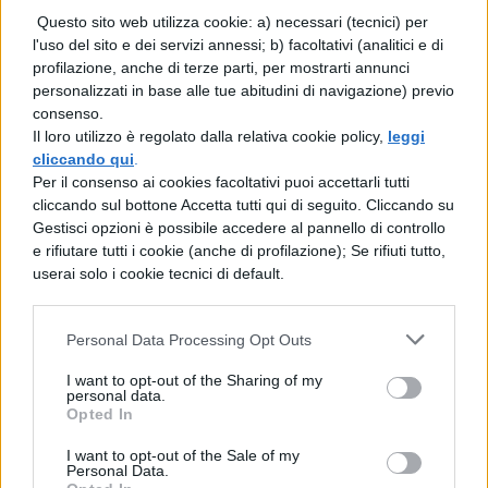
quelle formali, come la grammatica o la
Questo sito web utilizza cookie: a) necessari (tecnici) per
retorica che è ritenuta la loro creazione
l'uso del sito e dei servizi annessi; b) facoltativi (analitici e di
profilazione, anche di terze parti, per mostrarti annunci
fondamentale. Caratteristiche culturali della
personalizzati in base alle tue abitudini di navigazione) previo
sofistica 1. la sofistica è considerata una
consenso.
Il loro utilizzo è regolato dalla relativa cookie policy,
leggi
sorta di illuminismo greco , perché
cliccando qui
.
caratterizzata da un aperta ed esplicita
Per il consenso ai cookies facoltativi puoi accettarli tutti
cliccando sul bottone Accetta tutti qui di seguito. Cliccando su
critica alle credenze e ai miti della
Gestisci opzioni è possibile accedere al pannello di controllo
tradizione nella ricerca della razionalità. La
e rifiutare tutti i cookie (anche di profilazione); Se rifiuti tutto,
userai solo i cookie tecnici di default.
sofistica svolgerebbe una funzione
specifica nel mondo greco, caratteristica di
Personal Data Processing Opt Outs
tutte le maggiori civiltà, che consiste nella
I want to opt-out of the Sharing of my
liberazione critica del passato in nome
personal data.
Opted In
della ragione. 2. I sofisti hanno elaborato il
primo concetto occidentale di cultura (
I want to opt-out of the Sale of my
Personal Data.