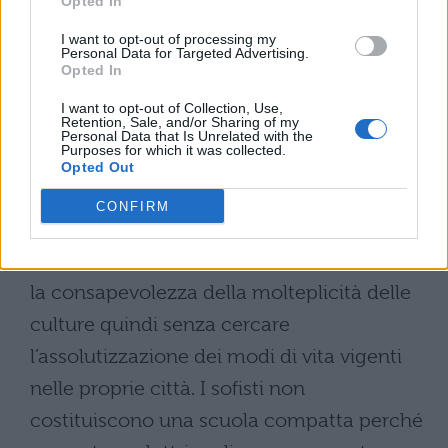
paideia) , non intesa come un insieme di
Opted In
conoscenze specialistiche ma come la
I want to opt-out of processing my
Personal Data for Targeted Advertising.
formazione globale di un individuo. La virtù
Opted In
per i sofisti deriva dal sapere. 3. i sofisti
I want to opt-out of Collection, Use,
Retention, Sale, and/or Sharing of my
escono dalla chiusa visione nazionalistica e
Personal Data that Is Unrelated with the
Purposes for which it was collected.
di accentramento della polis, facendosi
Opted Out
portatori di istanze panelleniche e
CONFIRM
cosmopolitiche; contribuirono ad un
allargamento della mentalità greca ma con
la consapevolezza della molteplicità delle
culture quindi senza cercare
l’assolutizzazione dei modi di vita vigenti
nelle proprie città. I sofisti non
costituiscono una scuola compatta perché