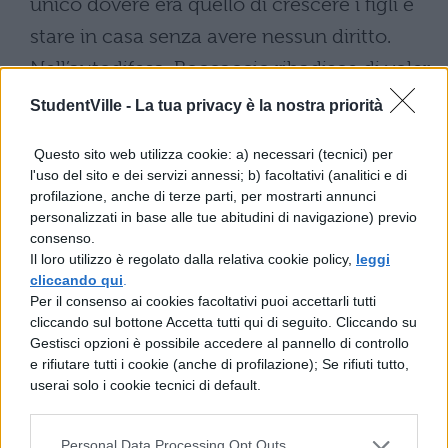
unico dovere era quello di crescere i figli e
stare in casa senza avere nessun diritto.
Nell’autodifesa, Boccaccio ribadisce di voler
rimanere fedele alle donne, cioè alla
StudentVille -
La tua privacy è la nostra priorità
tematica amorosa: le Muse sono le donne,
Questo sito web utilizza cookie: a) necessari (tecnici) per
non più intermediarie tra l’uomo e Dio, ma
l'uso del sito e dei servizi annessi; b) facoltativi (analitici e di
tra lo scrittore e la poesia. Boccaccio si
profilazione, anche di terze parti, per mostrarti annunci
personalizzati in base alle tue abitudini di navigazione) previo
difende dall’accusa di aver descritto
consenso.
situazioni poco convenienti con parole
Il loro utilizzo è regolato dalla relativa cookie policy,
leggi
cliccando qui
.
poco convenienti osservando anzitutto che
Per il consenso ai cookies facoltativi puoi accettarli tutti
“la qualità” stessa delle novelle lo ha
cliccando sul bottone Accetta tutti qui di seguito. Cliccando su
Gestisci opzioni è possibile accedere al pannello di controllo
richiesto, la forma doveva essere coerente
e rifiutare tutti i cookie (anche di profilazione); Se rifiuti tutto,
userai solo i cookie tecnici di default.
con la materia.
Nella conclusione dell’opera, Boccaccio,
Personal Data Processing Opt Outs