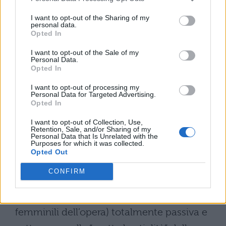
rivolgendosi di nuovo alle “nobilissime
giovani” destinatarie dell’opera afferma in
I want to opt-out of the Sharing of my
personal data.
sostanza l’autonomia morale della
Opted In
letteratura e previene in questo modo le
I want to opt-out of the Sale of my
Personal Data.
eventuali critiche di immoralità; infatti se
Opted In
ha descritto situazioni e usato termini che
I want to opt-out of processing my
Personal Data for Targeted Advertising.
paiono sconvenienti, lo ha fatto per
Opted In
esigenze di realismo e per adeguare il
I want to opt-out of Collection, Use,
Retention, Sale, and/or Sharing of my
linguaggio alla materia.
Personal Data that Is Unrelated with the
Purposes for which it was collected.
Il Decameron si chiude con l’esempio di
Opted Out
Griselda (simbolo di una femminilità agli
CONFIRM
antipodi di quella di Ghismunda e in
contrasto con quella delle altre figure
femminili dell’opera) totalmente passiva e