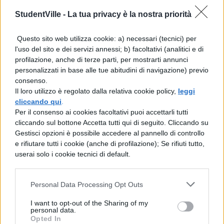
allontanarti e a non temere i pericoli della
StudentVille -
La tua privacy è la nostra priorità
guerra. Troverai una grande scrofa bianca
Questo sito web utilizza cookie: a) necessari (tecnici) per
sotto i lecci della spiaggia, sdraiata a terra
l'uso del sito e dei servizi annessi; b) facoltativi (analitici e di
che allatta i suoi trenta, bianchi cuccioli.
profilazione, anche di terze parti, per mostrarti annunci
personalizzati in base alle tue abitudini di navigazione) previo
Dopo trentanni lì il tuo Ascanio fonderà una
consenso.
Il loro utilizzo è regolato dalla relativa cookie policy,
leggi
città e la chiamerà Alba. Io sono il biondo
cliccando qui
.
Tevere, fiume che gli dei amano. Qui è la
Per il consenso ai cookies facoltativi puoi accettarli tutti
cliccando sul bottone Accetta tutti qui di seguito. Cliccando su
mia grande casa, donde verrà la civiltà
Gestisci opzioni è possibile accedere al pannello di controllo
romana
e rifiutare tutti i cookie (anche di profilazione); Se rifiuti tutto,
userai solo i cookie tecnici di default.
Personal Data Processing Opt Outs
I want to opt-out of the Sharing of my
personal data.
Opted In