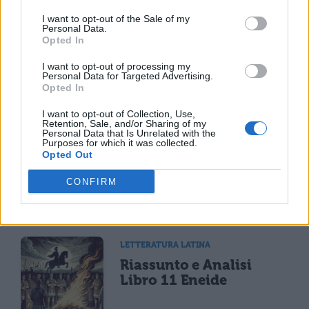
TI POTREBBE INTERESSARE
I want to opt-out of the Sale of my
Personal Data.
Opted In
LETTERATURA LATINA
La Commedia di Plauto
I want to opt-out of processing my
Personal Data for Targeted Advertising.
Opted In
I want to opt-out of Collection, Use,
Retention, Sale, and/or Sharing of my
Personal Data that Is Unrelated with the
Purposes for which it was collected.
LETTERATURA LATINA
Opted Out
Riassunto libro per
libro dell'Eneide
CONFIRM
LETTERATURA LATINA
Riassunto e Analisi
Libro 11 Eneide