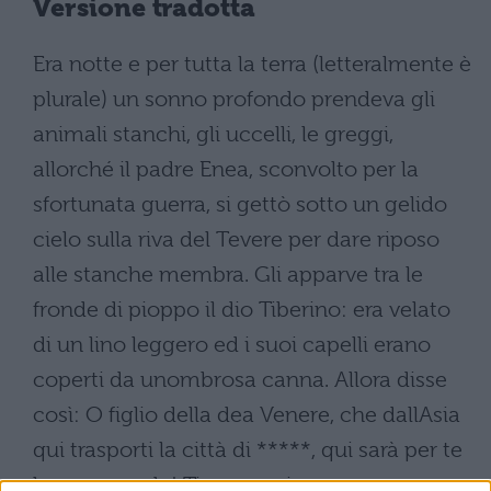
Versione tradotta
Era notte e per tutta la terra (letteralmente è
plurale) un sonno profondo prendeva gli
animali stanchi, gli uccelli, le greggi,
allorché il padre Enea, sconvolto per la
sfortunata guerra, si gettò sotto un gelido
cielo sulla riva del Tevere per dare riposo
alle stanche membra. Gli apparve tra le
fronde di pioppo il dio Tiberino: era velato
di un lino leggero ed i suoi capelli erano
coperti da unombrosa canna. Allora disse
così: O figlio della dea Venere, che dallAsia
qui trasporti la città di *****, qui sarà per te
la nuova sede! Ti ammonisco a non