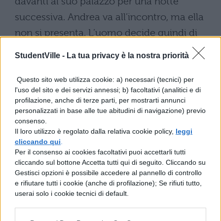
davanti al suo palazzo per una notte
successiva. Andrea va all’incontro, ma ella
non si presenta. L’uomo decide quindi di
portare il mazzo di rose che aveva
StudentVille -
La tua privacy è la nostra priorità
comprato per Elena a Maria. La donna si
aspettava prima o poi una mossa come
Questo sito web utilizza cookie: a) necessari (tecnici) per
l'uso del sito e dei servizi annessi; b) facoltativi (analitici e di
questa, e stava guardando fuori di finestra.
profilazione, anche di terze parti, per mostrarti annunci
Quando vede il gesto dell’amato non può
personalizzati in base alle tue abitudini di navigazione) previo
consenso.
più reprimere i suoi sentimenti e si rende
Il loro utilizzo è regolato dalla relativa cookie policy,
leggi
cliccando qui
.
conto che il loro rapporto è ormai
Per il consenso ai cookies facoltativi puoi accettarli tutti
inevitabile.
cliccando sul bottone Accetta tutti qui di seguito. Cliccando su
Gestisci opzioni è possibile accedere al pannello di controllo
La relazione con Maria non fa dimenticare
e rifiutare tutti i cookie (anche di profilazione); Se rifiuti tutto,
ad Andrea Elena. Il desiderio per
userai solo i cookie tecnici di default.
quest’ultima è sempre più grande, e cerca