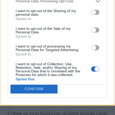
di vederla il più possibile, anche a costo di
Personal Data Processing Opt Outs
doversi sorbire il marito.
I want to opt-out of the Sharing of my
personal data.
Maria è ormai una sostituta di Elena, è un
Opted In
oggetto nelle mani di Andrea, che la usa
I want to opt-out of the Sale of my
Personal Data.
senza rispettare i suoi sentimenti.
Opted In
Intanto il marito di Maria rimane coinvolto
I want to opt-out of processing my
Personal Data for Targeted Advertising.
in un grave scandalo, perché è stato
Opted In
scoperto mentre rubava al gioco. Per la
I want to opt-out of Collection, Use,
Retention, Sale, and/or Sharing of my
donna è un duro colpo, visto che si deve
Personal Data that Is Unrelated with the
Purposes for which it was collected.
accollare le responsabilità del marito (che è
Opted Out
scappato) e pagare al posto suo, sia in
CONFIRM
termini morali sia finanziari, ma decide di
non farsi aiutare da nessuno.
Come se non bastasse un’altra tegola cade