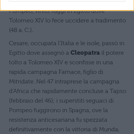
combattuta a Farsalo in Tessaglia, e
Pompeo, vinto, fuggì in Egitto dove
Tolomeo XIV lo fece uccidere a tradimento
(48 a. C.).
Cesare, occupata l’Italia e le isole, passò in
Egitto dove assegnò a
Cleopatra
il potere
tolto a Tolomeo XIV e sconfisse in una
rapida campagna Farnace, figlio di
Mitridate. Nel 47 intraprese la campagna
d’Africa che rapidamente concluse a Tapso
(febbraio del 46); i superstiti seguaci di
Pompeo fuggirono in Spagna, ove la
resistenza anticesariana fu spezzata
definitivamente con la vittoria di Munda,