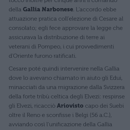
toccò inoltre per cinque anni il comando
della
Gallia Narbonese
. L’accordo ebbe
attuazione pratica coll’elezione di Cesare al
consolato; egli fece approvare la legge che
assicurava la distribuzione di terre ai
veterani di Pompeo, i cui provvedimenti
d’Oriente furono ratificati.
Cesare poté quindi intervenire nella Gallia
dove lo avevano chiamato in aiuto gli Edui,
minacciati da una migrazione dalla Svizzera
della forte tribù celtica degli Elvezi: respinse
gli Elvezi, ricacciò
Ariovisto
capo dei Suebi
oltre il Reno e sconfisse i Belgi (56 a.C.),
avviando così l’unificazione della Gallia