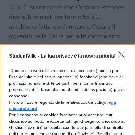
56 a. C. si concordò che Cesare e Pompeo,
divenuti consoli per l’anno 55 a.C.
avrebbero fatto confermare a Cesare il
governo della Gallia per altri cinque anni,
mentre a Crasso sarebbe stata assegnata
per un identico periodo la provincia di Siria
StudentVille -
La tua privacy è la nostra priorità
e a Pompeo il governo della Spagna.
Questo sito web utilizza cookie: a) necessari (tecnici) per
L’equilibrio fu rotto nel 53 a.C. per la morte
l'uso del sito e dei servizi annessi; b) facoltativi (analitici e di
profilazione, anche di terze parti, per mostrarti annunci
di Crasso nella guerra contro i Parti:
personalizzati in base alle tue abitudini di navigazione) previo
restavano di fronte Cesare e Pompeo.
consenso.
Il loro utilizzo è regolato dalla relativa cookie policy,
leggi
Il conflitto tra i due avversari scoppiò
cliccando qui
.
Per il consenso ai cookies facoltativi puoi accettarli tutti
nell’anno 50 a.C.. Pompeo voleva
cliccando sul bottone Accetta tutti qui di seguito. Cliccando su
conseguire il primato a Roma con il
Gestisci opzioni è possibile accedere al pannello di controllo
e rifiutare tutti i cookie (anche di profilazione); Se rifiuti tutto,