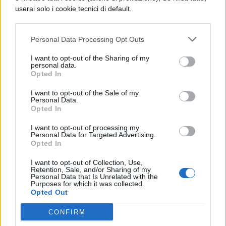
consenso e la sanzione del Senato; Cesare
userai solo i cookie tecnici di default.
senza scrupoli costituzionali mirava a un
potere fondato sull’appoggio dell’esercito. A
Personal Data Processing Opt Outs
una dubbia decisione del Senato di
I want to opt-out of the Sharing of my
sostituirlo nel comando della Gallia, Cesare,
personal data.
Opted In
non avendo altra via che la ribellione per
I want to opt-out of the Sale of my
conservare il proprio potere, si oppose con
Personal Data.
Opted In
la forza e nella notte del 10 gennaio
I want to opt-out of processing my
dell’anno 49 a.C.
varcò in armi il
Personal Data for Targeted Advertising.
Opted In
Rubicone
(che segnava il confine fra l’Italia
propria e la Gallia Cisalpina), occupò Rimini
I want to opt-out of Collection, Use,
Retention, Sale, and/or Sharing of my
Personal Data that Is Unrelated with the
e avanzò su Roma, dalla quale fuggirono
Purposes for which it was collected.
Opted Out
Pompeo e il Senato, passando nell’Illiria e
poi in Macedonia. La battaglia decisiva fu
CONFIRM