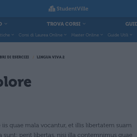
O
TROVA CORSI
GUID
tiche
Corsi di Laurea Online
Master Online
Guide Utili
BRI DI ESERCIZI
LINGUA VIVA 2
olore
iis quae mala vocantur, et illis libertatem suam
sunt: perit libertas, nisi illa contemnimus quae