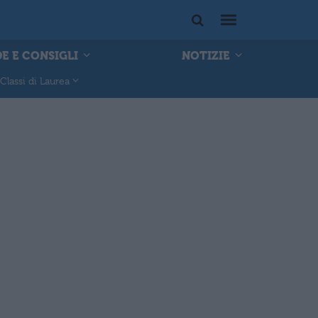
E E CONSIGLI
NOTIZIE
Classi di Laurea