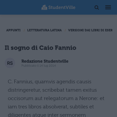
APPUNTI
LETTERATURA LATINA
VERSIONI DAI LIBRI DI ESERCI
Il sogno di Caio Fannio
Redazione Studentville
Pubblicato il 14 lug 2014
C. Fannius, quamvis agendis causis
distringeretur, scribebat tamen exitus
occisorum aut relegatorum a Nerone: et
iam tres libros absolverat, subtiles et
diligentes atque inter sermonem