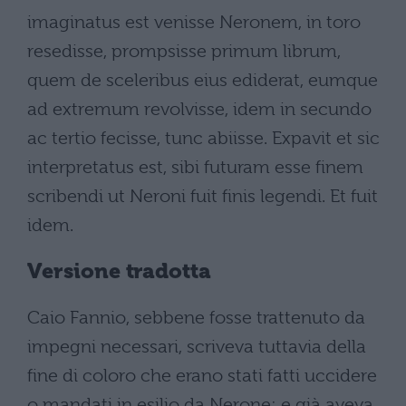
imaginatus est venisse Neronem, in toro
resedisse, prompsisse primum librum,
quem de sceleribus eius ediderat, eumque
ad extremum revolvisse, idem in secundo
ac tertio fecisse, tunc abiisse. Expavit et sic
interpretatus est, sibi futuram esse finem
scribendi ut Neroni fuit finis legendi. Et fuit
idem.
Versione tradotta
Caio Fannio, sebbene fosse trattenuto da
impegni necessari, scriveva tuttavia della
fine di coloro che erano stati fatti uccidere
o mandati in esilio da Nerone: e già aveva