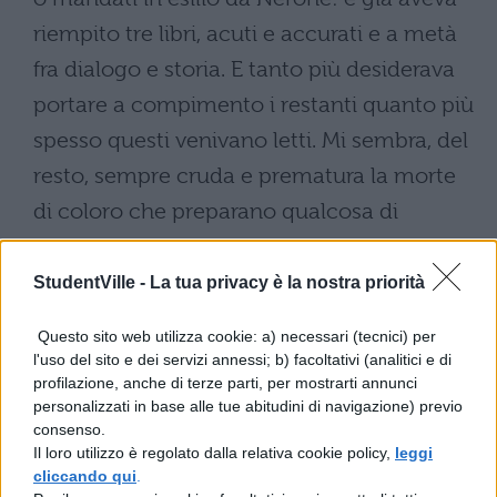
riempito tre libri, acuti e accurati e a metà
fra dialogo e storia. E tanto più desiderava
portare a compimento i restanti quanto più
spesso questi venivano letti. Mi sembra, del
resto, sempre cruda e prematura la morte
di coloro che preparano qualcosa di
immortale. Coloro infatti che, dediti ai
piaceri, vivono giorno per giorno ogni
StudentVille -
La tua privacy è la nostra priorità
giorno limitano le ragioni di vivere; ma per
Questo sito web utilizza cookie: a) necessari (tecnici) per
chi invero a chi viene dopo ed estende il
l'uso del sito e dei servizi annessi; b) facoltativi (analitici e di
profilazione, anche di terze parti, per mostrarti annunci
proprio ricordo alle sue imprese nessuna
personalizzati in base alle tue abitudini di navigazione) previo
morte è improvvisa. Certo Caio Fannio
consenso.
Il loro utilizzo è regolato dalla relativa cookie policy,
leggi
presagì molto prima quel che gli accadde.
cliccando qui
.
Gli parse di trovarsi nel suo letto durante il