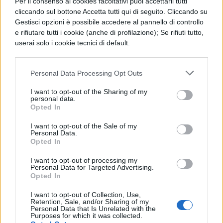
Per il consenso ai cookies facoltativi puoi accettarli tutti
cliccando sul bottone Accetta tutti qui di seguito. Cliccando su
riposo notturno vestito in abito da studioso,
Gestisci opzioni è possibile accedere al pannello di controllo
di avere preparato il primo libro, che aveva
e rifiutare tutti i cookie (anche di profilazione); Se rifiuti tutto,
userai solo i cookie tecnici di default.
pubblicato circa i suoi crimini,e di averlo
completato sino alla fine, di avere poi fatto
Personal Data Processing Opt Outs
la stessa cosa per il secondo e il terzo e,
I want to opt-out of the Sharing of my
allora, di essere morto. Si spaventò e così lo
personal data.
Opted In
interpretò: sarebbe morto mentre scriveva
così come Nerone sarebbe morto mentre
I want to opt-out of the Sale of my
Personal Data.
leggeva. E fu proprio così.
Opted In
I want to opt-out of processing my
Personal Data for Targeted Advertising.
Opted In
I want to opt-out of Collection, Use,
Retention, Sale, and/or Sharing of my
Personal Data that Is Unrelated with the
Purposes for which it was collected.