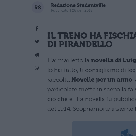
Redazione Studentville
Pubblicato il 26 gen 2018
IL TRENO HA FISCH
DI
PIRANDELLO
Hai mai letto la
novella di Luig
lo hai fatto, ti consigliamo di l
raccolta
Novelle per un anno
,
particolare mette in scena la f
ciò che è. La novella fu pubblica
del 1914. Scopriamone insieme 