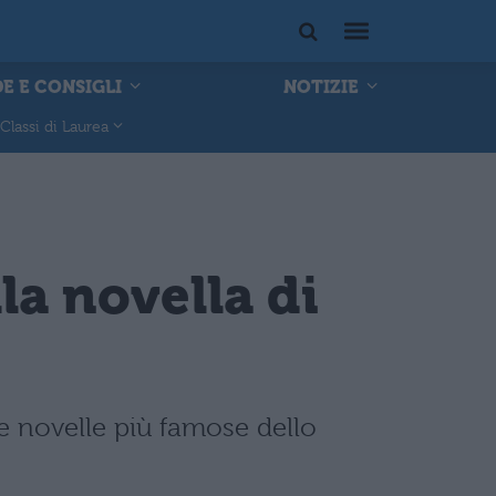
E E CONSIGLI
NOTIZIE
Classi di Laurea
lla novella di
lle novelle più famose dello