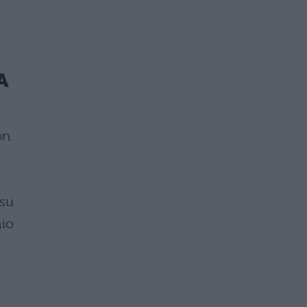
A
on
 su
aio