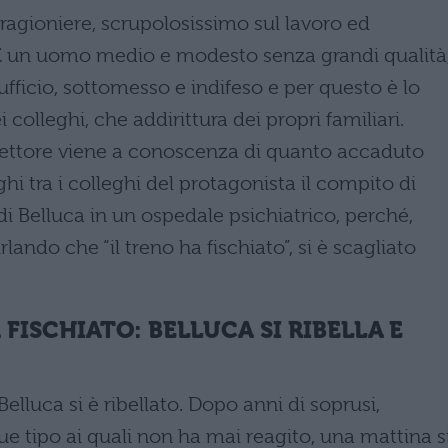
o ragioniere, scrupolosissimo sul lavoro ed
a. È un uomo medio e modesto senza grandi qualità
ufficio, sottomesso e indifeso e per questo è lo
 colleghi, che addirittura dei propri familiari.
l lettore viene a conoscenza di quanto accaduto
ghi tra i colleghi del protagonista il compito di
 di Belluca in un ospedale psichiatrico, perché,
lando che “il treno ha fischiato”, si è scagliato
FISCHIATO: BELLUCA SI RIBELLA E
lluca si è ribellato. Dopo anni di soprusi,
e tipo ai quali non ha mai reagito, una mattina s