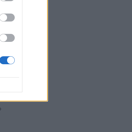
o
 il
ue
e
o