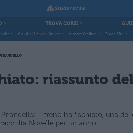
O
TROVA CORSI
GUID
tiche
Corsi di Laurea Online
Master Online
Guide Utili
 PIRANDELLO
chiato: riassunto de
 Pirandello: Il treno ha fischiato, una de
la raccolta Novelle per un anno.