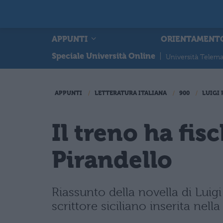
APPUNTI
ORIENTAMENT
Speciale Università Online
|
Università Telema
APPUNTI
LETTERATURA ITALIANA
900
LUIGI
Il treno ha fis
Pirandello
Riassunto della novella di Luigi
scrittore siciliano inserita nel