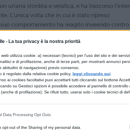
on un’aria stordita e serafica, e ha trascorso l’inte
e. L’unica volta che in cui è stato ripreso
l suo comportamento ha reagito inveendo contro 
ccontando di un treno che ha fischiato nella nott
le -
La tua privacy è la nostra priorità
uindi creduto pazzo e portato con una camicia di
web utilizza cookie: a) necessari (tecnici) per l'uso del sito e dei serviz
e continua ad imitare il fischio del treno e a
analitici e di profilazione, anche di terze parti, per mostrarti annunci pers
e abitudini di navigazione) previo consenso.
ntani. Qui neanche i medici riescono a fornire una
zzo è regolato dalla relativa cookie policy,
leggi cliccando qui
.
ica della sua rabbia esplosa, così si limitano a
so ai cookies facoltativi puoi accettarli tutti cliccando sul bottone Accetta
ccando su Gestisci opzioni è possibile accedere al pannello di controllo e
ebbre cerebrale.
e (anche di profilazione); Se rifiuti tutto, userai solo i cookie tecnici di def
FISCHIATO: LA VERITÀ SU BELLUCA E 
l Data Processing Opt Outs
lusa la narrazione a ritroso, si inserisce la voce
o opt-out of the Sharing of my personal data.