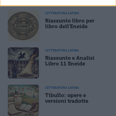
LETTERATURA LATINA
Riassunto libro per
libro dell'Eneide
LETTERATURA LATINA
Riassunto e Analisi
Libro 11 Eneide
LETTERATURA LATINA
Tibullo: opere e
versioni tradotte