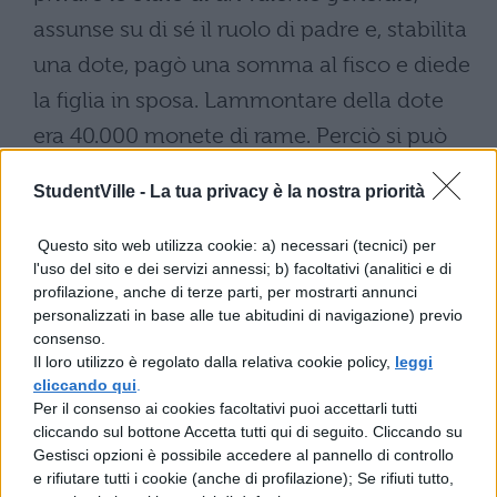
assunse su di sé il ruolo di padre e, stabilita
una dote, pagò una somma al fisco e diede
la figlia in sposa. Lammontare della dote
era 40.000 monete di rame. Perciò si può
conoscere non soltanto la generosità dei
StudentVille -
La tua privacy è la nostra priorità
senatori, ma anche la misura degli antichi
patrimoni. Tanto grandi, infatti, furono i
Questo sito web utilizza cookie: a) necessari (tecnici) per
l'uso del sito e dei servizi annessi; b) facoltativi (analitici e di
patrimoni al punto che Tuccia, la figlia di
profilazione, anche di terze parti, per mostrarti annunci
Cesone, pare avere portato al marito
personalizzati in base alle tue abitudini di navigazione) previo
consenso.
unaltissima dote di 10.000 monete di rame,
Il loro utilizzo è regolato dalla relativa cookie policy,
leggi
e Megullia, poiché entrò nella casa del
cliccando qui
.
Per il consenso ai cookies facoltativi puoi accettarli tutti
marito con 50.000 monete, ricevette il
cliccando sul bottone Accetta tutti qui di seguito. Cliccando su
soprannome di Dotata. Il senato si attribuì il
Gestisci opzioni è possibile accedere al pannello di controllo
e rifiutare tutti i cookie (anche di profilazione); Se rifiuti tutto,
ruolo paterno anche per le figlie di Fabrizio