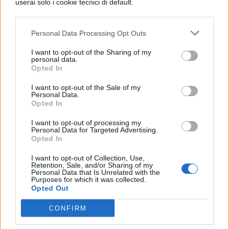
userai solo i cookie tecnici di default.
e di Luscinio da nozze senza dote, poiché
leredità del padre, ad eccezione della ricca
Personal Data Processing Opt Outs
fama, non aveva nulla che potessero
I want to opt-out of the Sharing of my
personal data.
registrare come dovuto.
Opted In
I want to opt-out of the Sale of my
Personal Data.
Opted In
I want to opt-out of processing my
Personal Data for Targeted Advertising.
Opted In
TI POTREBBE INTERESSARE
I want to opt-out of Collection, Use,
Retention, Sale, and/or Sharing of my
Personal Data that Is Unrelated with the
Purposes for which it was collected.
LETTERATURA LATINA
Opted Out
La Commedia di Plauto
CONFIRM