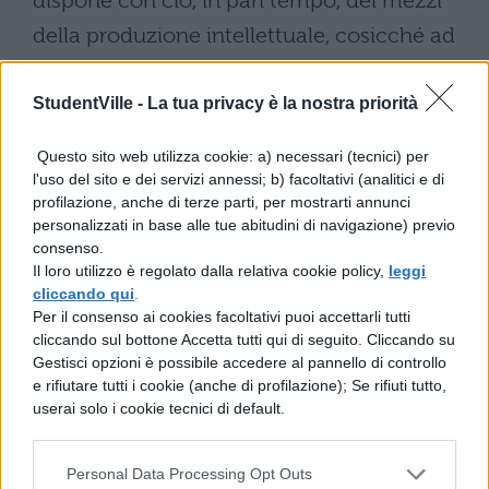
dispone con ciò, in pari tempo, dei mezzi
della produzione intellettuale, cosicché ad
essa in complesso sono assoggettate le
idee di coloro ai quali mancano i mezzi
StudentVille -
La tua privacy è la nostra priorità
della produzione intellettuale. le idee
Questo sito web utilizza cookie: a) necessari (tecnici) per
dominanti non sono altro che l’espressione
l'uso del sito e dei servizi annessi; b) facoltativi (analitici e di
profilazione, anche di terze parti, per mostrarti annunci
ideale dei rapporti materiali dominanti,
personalizzati in base alle tue abitudini di navigazione) previo
sono i rapporti materiali dominanti presi
consenso.
Il loro utilizzo è regolato dalla relativa cookie policy,
leggi
come idee: sono dunque l’espressione dei
cliccando qui
.
rapporti che appunto fanno di una classe la
Per il consenso ai cookies facoltativi puoi accettarli tutti
cliccando sul bottone Accetta tutti qui di seguito. Cliccando su
classe dominante, e dunque sono le idee
Gestisci opzioni è possibile accedere al pannello di controllo
del suo dominio (—)
e rifiutare tutti i cookie (anche di profilazione); Se rifiuti tutto,
userai solo i cookie tecnici di default.
Se ora nel considerare il corso della storia si
svincolano le idee della classe dominante
Personal Data Processing Opt Outs