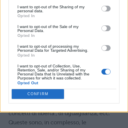
dalla classe dominante e si rendono
I want to opt-out of the Sharing of my
personal data.
autonome, se ci si limita a dire che in
Opted In
un’epoca hanno dominato queste o quelle
I want to opt-out of the Sale of my
idee, senza preoccuparsi delle condizioni
Personal Data.
Opted In
della produzione e dei produttori di queste
I want to opt-out of processing my
idee, e se quindi s’ignorano gli individui e le
Personal Data for Targeted Advertising.
Opted In
situazioni del mondo che stanno alla base
I want to opt-out of Collection, Use,
di queste idee, allora si potrà dire per
Retention, Sale, and/or Sharing of my
Personal Data that Is Unrelated with the
esempio che al tempo in cui dominava
Purposes for which it was collected.
Opted Out
l’aristocrazia dominavano i concetti di
onore, di fedeltà , ecc., e che durante il
CONFIRM
dominio della borghesia dominavano i
concetti di libertà , di uguaglianza, ecc.
Queste sono, in complesso, le