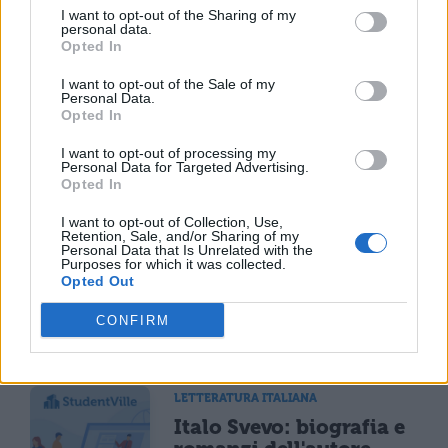
I want to opt-out of the Sharing of my
personal data.
Opted In
Scarica il contenuto
I want to opt-out of the Sale of my
Personal Data.
Opted In
I want to opt-out of processing my
Personal Data for Targeted Advertising.
Opted In
TI POTREBBE INTERESSARE
I want to opt-out of Collection, Use,
Retention, Sale, and/or Sharing of my
Personal Data that Is Unrelated with the
LETTERATURA ITALIANA
Purposes for which it was collected.
Italo Svevo: opere
Opted Out
principali
CONFIRM
LETTERATURA ITALIANA
Italo Svevo: biografia e