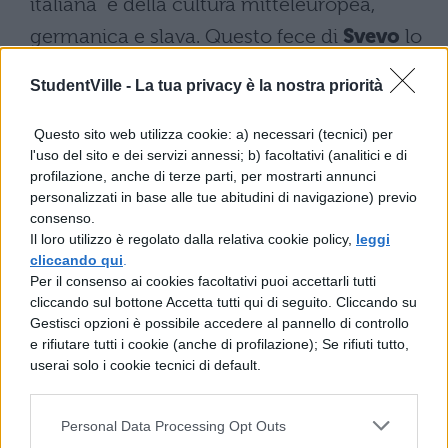
italiana e della cultura mitteleuropea,
germanica e slava. Questo fece di
Svevo
lo
scrittore più antilletterario del Novecento
StudentVille -
La tua privacy è la nostra priorità
italiano, più attento a recepire e rielaborare
e a scrutare i meandri tortuosi del
Questo sito web utilizza cookie: a) necessari (tecnici) per
l'uso del sito e dei servizi annessi; b) facoltativi (analitici e di
subcosciente che a sperimentare le nuove
profilazione, anche di terze parti, per mostrarti annunci
mode italiane.
personalizzati in base alle tue abitudini di navigazione) previo
consenso.
I tre più importanti e famosi romanzi scritti
Il loro utilizzo è regolato dalla relativa cookie policy,
leggi
cliccando qui
.
da Italo Svevo sono:
Per il consenso ai cookies facoltativi puoi accettarli tutti
cliccando sul bottone Accetta tutti qui di seguito. Cliccando su
La coscienza di Zeno
Gestisci opzioni è possibile accedere al pannello di controllo
e rifiutare tutti i cookie (anche di profilazione); Se rifiuti tutto,
userai solo i cookie tecnici di default.
Senilità
Una Vita
Personal Data Processing Opt Outs