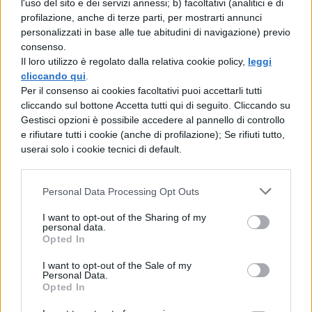
l'uso del sito e dei servizi annessi; b) facoltativi (analitici e di
profilazione, anche di terze parti, per mostrarti annunci
Scipione, Scipione saccheggiò la Corsica e
personalizzati in base alle tue abitudini di navigazione) previo
la Sardegna, molte migliaia di prigionieri
consenso.
Il loro utilizzo è regolato dalla relativa cookie policy,
leggi
portò da lì, celebrò il trionfo.
cliccando qui
.
Per il consenso ai cookies facoltativi puoi accettarli tutti
cliccando sul bottone Accetta tutti qui di seguito. Cliccando su
Gestisci opzioni è possibile accedere al pannello di controllo
e rifiutare tutti i cookie (anche di profilazione); Se rifiuti tutto,
userai solo i cookie tecnici di default.
Personal Data Processing Opt Outs
TI POTREBBE INTERESSARE
I want to opt-out of the Sharing of my
personal data.
LETTERATURA LATINA
Opted In
La Commedia di Plauto
I want to opt-out of the Sale of my
Personal Data.
Opted In