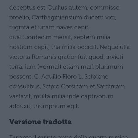
deceptus est. Duilius autem, commisso
proelio, Carthaginiensium ducem vici,
triginta et unam naves cepit,
quattuordecim mersit, septem milia
hostium cepit, tria milia occidit. Neque ulla
victoria Romanis gratior fuit quod, invicti
terra, iam (=ormai) etiam mari plurimum
possent. C. Aquilio Floro L. Scipione
consulibus, Scipio Corsicam et Sardiniam
vastavit, multa milia inde captivorum
adduxit, triumphum egit.
Versione tradotta
Durante il quinto anno della guerra punica,