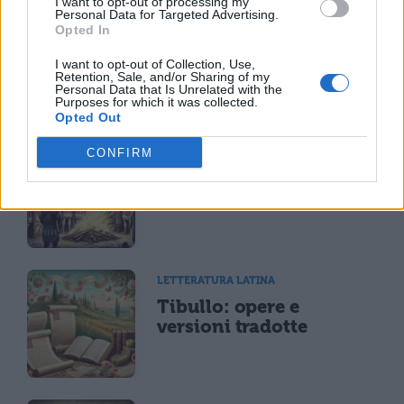
I want to opt-out of processing my
Personal Data for Targeted Advertising.
LETTERATURA LATINA
Opted In
Riassunto libro per
libro dell'Eneide
I want to opt-out of Collection, Use,
Retention, Sale, and/or Sharing of my
Personal Data that Is Unrelated with the
Purposes for which it was collected.
Opted Out
LETTERATURA LATINA
CONFIRM
Riassunto e Analisi
Libro 11 Eneide
LETTERATURA LATINA
Tibullo: opere e
versioni tradotte