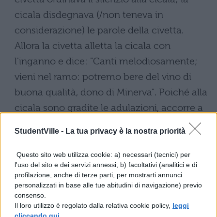
cicala disdegnava (/non teneva in
considerazione) le parole della civetta.
Allora la civetta alletta la cicala con
l'inganno e dice: "Canti melodiosamente;
vieni nel ramo: potremo bere del vino di
buona qualità, dono di Minerva". Poiché alla
cicala sono gradite le adulazioni, accorre a
volo con entusiasmo (/impulsivamente);
StudentVille -
La tua privacy è la nostra priorità
ma la civetta salta fuori dalla tana e uccide
la cicala.
Questo sito web utilizza cookie: a) necessari (tecnici) per
l'uso del sito e dei servizi annessi; b) facoltativi (analitici e di
profilazione, anche di terze parti, per mostrarti annunci
personalizzati in base alle tue abitudini di navigazione) previo
consenso.
Il loro utilizzo è regolato dalla relativa cookie policy,
leggi
cliccando qui
.