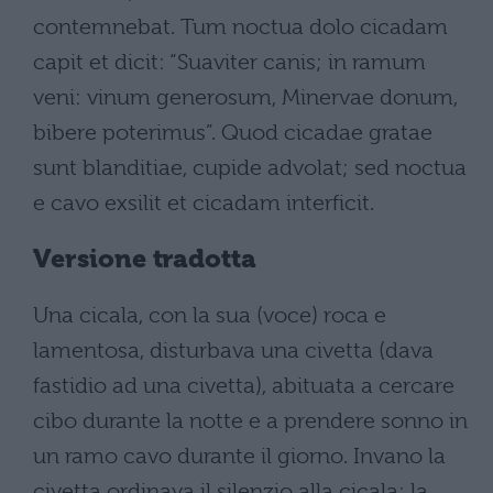
contemnebat. Tum noctua dolo cicadam
capit et dicit: “Suaviter canis; in ramum
veni: vinum generosum, Minervae donum,
bibere poterimus”. Quod cicadae gratae
sunt blanditiae, cupide advolat; sed noctua
e cavo exsilit et cicadam interficit.
Versione tradotta
Una cicala, con la sua (voce) roca e
lamentosa, disturbava una civetta (dava
fastidio ad una civetta), abituata a cercare
cibo durante la notte e a prendere sonno in
un ramo cavo durante il giorno. Invano la
civetta ordinava il silenzio alla cicala; la