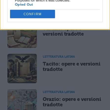
Purposes for which it was collected.
Opted Out
CONFIRM
LETTERATURA LATINA
Tibullo: opere e
versioni tradotte
LETTERATURA LATINA
Tacito: opere e versioni
tradotte
LETTERATURA LATINA
Orazio: opere e versioni
tradotte