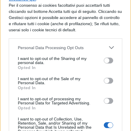
Per il consenso ai cookies facoltativi puoi accettarli tutti
cliccando sul bottone Accetta tutti qui di seguito. Cliccando su
TI POTREBBE INTERESSARE
Gestisci opzioni è possibile accedere al pannello di controllo
e rifiutare tutti i cookie (anche di profilazione); Se rifiuti tutto,
userai solo i cookie tecnici di default.
LETTERATURA LATINA
La Commedia di Plauto
Personal Data Processing Opt Outs
I want to opt-out of the Sharing of my
personal data.
Opted In
LETTERATURA LATINA
I want to opt-out of the Sale of my
Riassunto libro per
Personal Data.
libro dell'Eneide
Opted In
I want to opt-out of processing my
Personal Data for Targeted Advertising.
Opted In
LETTERATURA LATINA
I want to opt-out of Collection, Use,
Riassunto e Analisi
Retention, Sale, and/or Sharing of my
Personal Data that Is Unrelated with the
Libro 11 Eneide