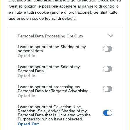
cliccando sul bottone Accetta tutti qui di seguito. Cliccando su
stabilito che gli arbitri vengano nominati
Gestisci opzioni è possibile accedere al pannello di controllo
dalle parti.
e rifiutare tutti i cookie (anche di profilazione); Se rifiuti tutto,
userai solo i cookie tecnici di default.
Gli arbitri hanno la facoltà di regolare lo
svolgimento del giudizio nel modo che
Personal Data Processing Opt Outs
ritengono più opportuno. Le parti possono
I want to opt-out of the Sharing of my
però stabilire nel compromesso, nella
personal data.
Opted In
clausola compromissoria o con atto scritto
I want to opt-out of the Sale of my
successivo, purchè anteriore all’inizio del
Personal Data.
Opted In
giudizio arbitrale, le norme che gli arbitri
debbono osservare nel procedimento. In
I want to opt-out of processing my
Personal Data for Targeted Advertising.
ogni caso, gli arbitri debbono assegnare
Opted In
alle partii termini per presentare documenti
I want to opt-out of Collection, Use,
Retention, Sale, and/or Sharing of my
e memorie, e per esporre le loro repliche.
Personal Data that Is Unrelated with the
Purposes for which it was collected.
Gli atti d’istruzione possono essere delegati
Opted Out