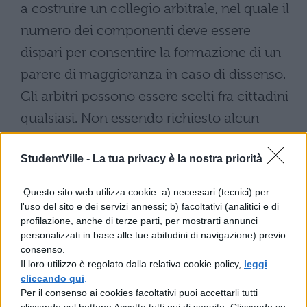
a costruire un collegio arbitrale, nel quale il
numero dei componenti deve essere
dispari per consentire la formazione di un
parere di maggioranza in caso di dissenso.
Gli arbitri possono essere scelti fra cittadini
qualsiasi. Non essendo richiesto alcun
particolare requisito che dipenda da titoli di
StudentVille -
La tua privacy è la nostra priorità
studio o professionali: semplicemente gli
arbitri debbono godere della stima e della
Questo sito web utilizza cookie: a) necessari (tecnici) per
fiducia di chi li nomina.
l'uso del sito e dei servizi annessi; b) facoltativi (analitici e di
profilazione, anche di terze parti, per mostrarti annunci
Il compromesso o la clausola
personalizzati in base alle tue abitudini di navigazione) previo
compromissoria deve contenere la nomina
consenso.
Il loro utilizzo è regolato dalla relativa cookie policy,
leggi
degli arbitri., oppure stabilire il numero di
cliccando qui
.
essi e il modo di nominarli. Può essere
Per il consenso ai cookies facoltativi puoi accettarli tutti