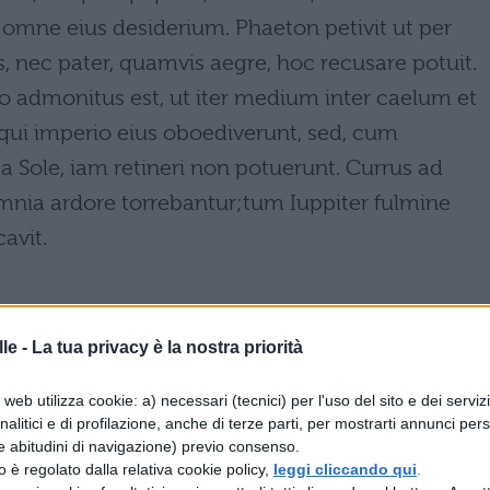
 omne eius desiderium. Phaeton petivit ut per
 nec pater, quamvis aegre, hoc recusare potuit.
 admonitus est, ut iter medium inter caelum et
equi imperio eius oboediverunt, sed, cum
 a Sole, iam retineri non potuerunt. Currus ad
mnia ardore torrebantur;tum Iuppiter fulmine
avit.
a una volta il padre con preghiere, per mostrare a
le -
La tua privacy è la nostra priorità
olare) la sua origine divina, della quale (di
web utilizza cookie: a) necessari (tecnici) per l'uso del sito e dei serviz
 Epafo aveva dubitato. Allora il sole promise ch
analitici e di profilazione, anche di terze parti, per mostrarti annunci pers
e abitudini di navigazione) previo consenso.
rio. Fetonte chiese di guidare per un solo giorno 
zzo è regolato dalla relativa cookie policy,
leggi cliccando qui
.
e a malavoglia, non potè rifiutare ciò. Il giovane,