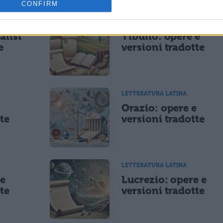
CONFIRM
LETTERATURA LATINA
alisi
Tibullo: opere e
e
versioni tradotte
LETTERATURA LATINA
e
Orazio: opere e
te
versioni tradotte
LETTERATURA LATINA
 e
Lucrezio: opere e
te
versioni tradotte