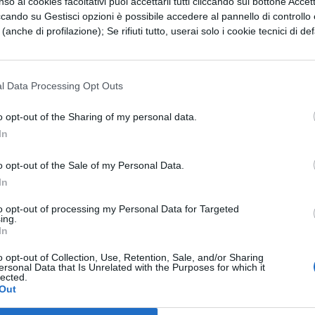
so ai cookies facoltativi puoi accettarli tutti cliccando sul bottone Accetta
ccando su Gestisci opzioni è possibile accedere al pannello di controllo e
 (consigliato) da lui a tenere il carro in mezzo t
e (anche di profilazione); Se rifiuti tutto, userai solo i cookie tecnici di def
 cavalli divini obbedirono al suo comando, ma,
governati dal Sole, non poterono più essere
l Data Processing Opt Outs
lla Terra e già tutte le cose erano bruciate (seccate
al calore; allora Giove uccise con un fulmine il
o opt-out of the Sharing of my personal data.
In
o opt-out of the Sale of my Personal Data.
In
ESSARE
to opt-out of processing my Personal Data for Targeted
ing.
In
LETTERATURA LATINA
o opt-out of Collection, Use, Retention, Sale, and/or Sharing
di
Riassunto libro per
ersonal Data that Is Unrelated with the Purposes for which it
lected.
libro dell'Eneide
Out