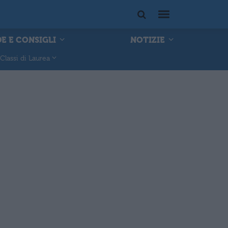
E E CONSIGLI
NOTIZIE
Classi di Laurea