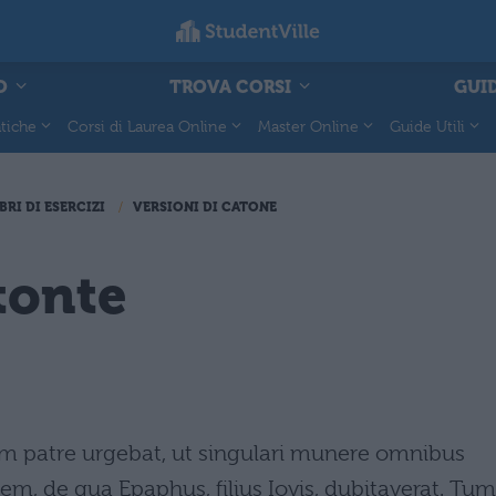
O
TROVA CORSI
GUID
tiche
Corsi di Laurea Online
Master Online
Guide Utili
BRI DI ESERCIZI
VERSIONI DI CATONE
tonte
olim patre urgebat, ut singulari munere omnibus
m, de qua Epaphus, filius Iovis, dubitaverat. Tum