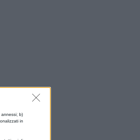
i annessi; b)
e
onalizzati in
il