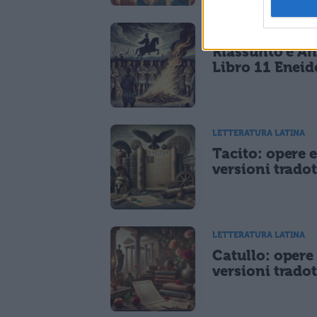
LETTERATURA LATINA
Riassunto e An
Libro 11 Eneid
LETTERATURA LATINA
Tacito: opere 
versioni tradot
LETTERATURA LATINA
Catullo: opere
versioni tradot