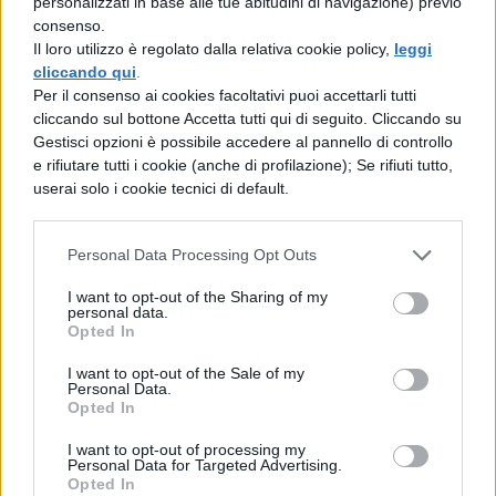
personalizzati in base alle tue abitudini di navigazione) previo
consenso.
rimproverò, guardando la sua audacia.
Il loro utilizzo è regolato dalla relativa cookie policy,
leggi
Benché lui (lo zio) lo rimproverasse, egli
cliccando qui
.
Per il consenso ai cookies facoltativi puoi accettarli tutti
(Ciro) pregò (allo zio) di permettergli di
cliccando sul bottone Accetta tutti qui di seguito. Cliccando su
portare quello che aveva preso e di
Gestisci opzioni è possibile accedere al pannello di controllo
e rifiutare tutti i cookie (anche di profilazione); Se rifiuti tutto,
donarglielo al nonno. Dicono che lo zio gli
userai solo i cookie tecnici di default.
rispose: “Ma se saprà che li perseguivi, non
rimprovererà soltanto te, ma anche me,
Personal Data Processing Opt Outs
perché te lo permettevo”. “E se lo vuole”,
I want to opt-out of the Sharing of my
personal data.
disse lui, “mi può frustare, ma una volta che
Opted In
io glielo avrò consegnato. Anche se tu fai
I want to opt-out of the Sale of my
ciò che vuoi”, disse, “o zio, castigandomi,
Personal Data.
Opted In
concedimi tuttavia questo favore”. E allora
I want to opt-out of processing my
Ciassare disse alla fine: “Fa’ come vuoi.
Personal Data for Targeted Advertising.
Opted In
Infatti, tu adesso sembri di essere il nostro