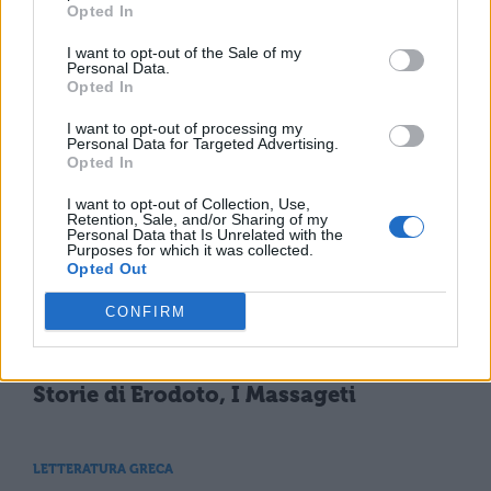
Opted In
LETTERATURA GRECA
Il saggio consiglio di Sandani a Creso
I want to opt-out of the Sale of my
Personal Data.
Opted In
I want to opt-out of processing my
LETTERATURA GRECA
Personal Data for Targeted Advertising.
Storie di Erodoto, La battaglia di
Opted In
Maratona
I want to opt-out of Collection, Use,
Retention, Sale, and/or Sharing of my
Personal Data that Is Unrelated with the
Purposes for which it was collected.
LETTERATURA GRECA
Opted Out
Storie di Erodoto, Notizie sui pigmei
CONFIRM
LETTERATURA GRECA
Storie di Erodoto, I Massageti
LETTERATURA GRECA