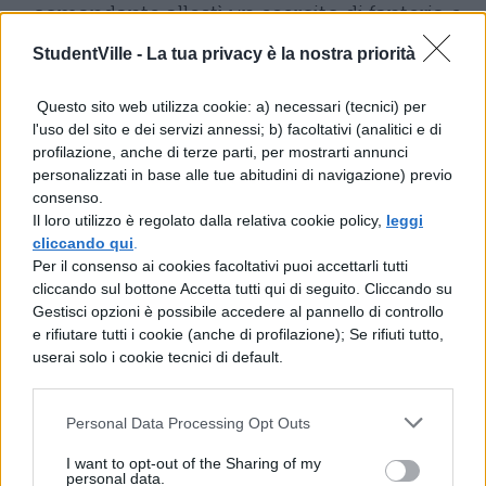
comandante allestì un esercito di fanteria e
uno navale, fece salire i soldati sulle navi, e
StudentVille -
La tua privacy è la nostra priorità
dall’isola di Samo navigò verso Nasso,
Questo sito web utilizza cookie: a) necessari (tecnici) per
sottomise l’isola e si diresse verso le altre
l'uso del sito e dei servizi annessi; b) facoltativi (analitici e di
isole. Gli abitanti di Delo abbandonarono
profilazione, anche di terze parti, per mostrarti annunci
personalizzati in base alle tue abitudini di navigazione) previo
l’isola e fuggirono a Tino. Il satrapo invece
consenso.
ordinò di non approdare all’isola sacra, ma
Il loro utilizzo è regolato dalla relativa cookie policy,
leggi
cliccando qui
.
di fronte, alla piccola isola Renea.
Per il consenso ai cookies facoltativi puoi accettarli tutti
cliccando sul bottone Accetta tutti qui di seguito. Cliccando su
Gestisci opzioni è possibile accedere al pannello di controllo
e rifiutare tutti i cookie (anche di profilazione); Se rifiuti tutto,
userai solo i cookie tecnici di default.
Personal Data Processing Opt Outs
TI POTREBBE INTERESSARE
I want to opt-out of the Sharing of my
personal data.