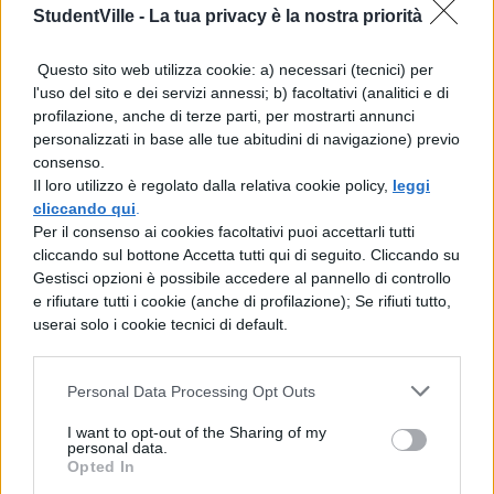
StudentVille -
La tua privacy è la nostra priorità
una lucerna che risplendeva di una luce
chiara, per nulla simile a quelle che usiamo
Questo sito web utilizza cookie: a) necessari (tecnici) per
l'uso del sito e dei servizi annessi; b) facoltativi (analitici e di
noi e che illuminano (lett. simile alle nostre,
profilazione, anche di terze parti, per mostrarti annunci
che illuminano) i nostri banchetti serali, ma
personalizzati in base alle tue abitudini di navigazione) previo
consenso.
doro, a forma di navicella e alimentante
Il loro utilizzo è regolato dalla relativa cookie policy,
leggi
una fiammella più consistente. Il secondo
cliccando qui
.
Per il consenso ai cookies facoltativi puoi accettarli tutti
indossava una veste simile, ma teneva con
cliccando sul bottone Accetta tutti qui di seguito. Cliccando su
entrambe le mani gli altarini detti (lett. che
Gestisci opzioni è possibile accedere al pannello di controllo
e rifiutare tutti i cookie (anche di profilazione); Se rifiuti tutto,
si chiamavano) anche altari del soccorso
userai solo i cookie tecnici di default.
(auxilia) perché prendevano nome dalla
provvidenza soccorritrice (lett. perché ad
Personal Data Processing Opt Outs
essi aveva dato il nome la provvidenza etc.)
I want to opt-out of the Sharing of my
personal data.
della dea. Il terzo sacerdote avanzava con
Opted In
una palma di foglie doro finemente