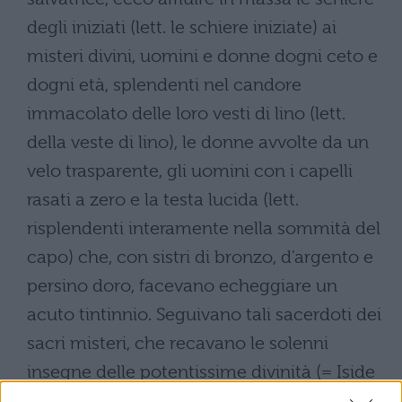
degli iniziati (lett. le schiere iniziate) ai
misteri divini, uomini e donne dogni ceto e
dogni età, splendenti nel candore
immacolato delle loro vesti di lino (lett.
della veste di lino), le donne avvolte da un
velo trasparente, gli uomini con i capelli
rasati a zero e la testa lucida (lett.
risplendenti interamente nella sommità del
capo) che, con sistri di bronzo, d'argento e
persino doro, facevano echeggiare un
acuto tintinnio. Seguivano tali sacerdoti dei
sacri misteri, che recavano le solenni
insegne delle potentissime divinità (= Iside
e Osiride). Il primo di loro tendeva innanzi