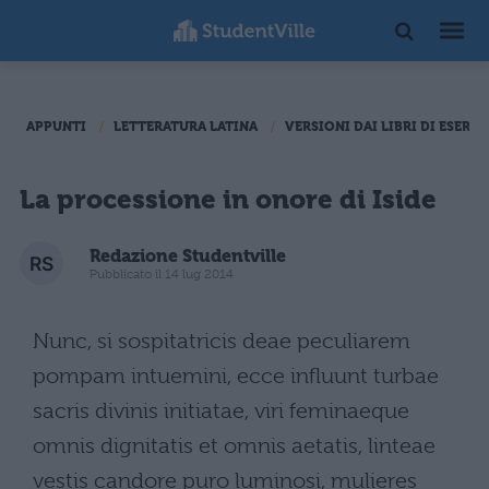
APPUNTI
LETTERATURA LATINA
VERSIONI DAI LIBRI DI ESERCI
La processione in onore di Iside
Redazione Studentville
Pubblicato il 14 lug 2014
Nunc, si sospitatricis deae peculiarem
pompam intuemini, ecce influunt turbae
sacris divinis initiatae, viri feminaeque
omnis dignitatis et omnis aetatis, linteae
vestis candore puro luminosi, mulieres