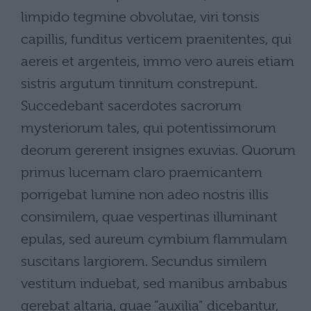
limpido tegmine obvolutae, viri tonsis
capillis, funditus verticem praenitentes, qui
aereis et argenteis, immo vero aureis etiam
sistris argutum tinnitum constrepunt.
Succedebant sacerdotes sacrorum
mysteriorum tales, qui potentissimorum
deorum gererent insignes exuvias. Quorum
primus lucernam claro praemicantem
porrigebat lumine non adeo nostris illis
consimilem, quae vespertinas illuminant
epulas, sed aureum cymbium flammulam
suscitans largiorem. Secundus similem
vestitum induebat, sed manibus ambabus
gerebat altaria, quae “auxilia” dicebantur,