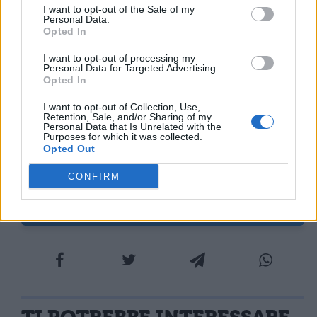
I want to opt-out of the Sale of my
lavorate (lett. palma doro con foglie
Personal Data.
Opted In
finemente [lavorata]) e con il caduceo,
I want to opt-out of processing my
come se fosse lui stesso Mercurio. Se il
Personal Data for Targeted Advertising.
Opted In
quarto portava un piccolo vaso doro
I want to opt-out of Collection, Use,
arrotondato a forma di mammella, dal
Retention, Sale, and/or Sharing of my
Personal Data that Is Unrelated with the
quale versava libagioni di (lett. libava) latte,
Purposes for which it was collected.
Opted Out
il quinto, invece, reggeva un setaccio doro
CONFIRM
pieno di rametti di lauro e il sesto unanfora.