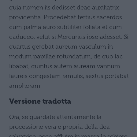
quia nomen iis dedisset deae auxiliatrix
providentia. Procedebat tertius sacerdos
cum palma auro subtiliter foliata et cum
caduceo, velut si Mercurius ipse adesset. Si
quartus gerebat aureum vasculum in
modum papillae rotundatum, de quo lac
libabat, quintus autem auream vannum
laureis congestam ramulis, sextus portabat
amphoram.
Versione tradotta
Ora, se guardate attentamente la
processione vera e propria della dea
salvatrice, ecco affluire in massa le schiere