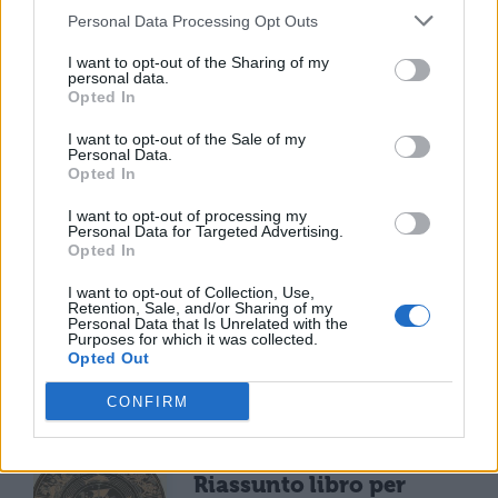
Personal Data Processing Opt Outs
console colpì il giovane con la scure.
I want to opt-out of the Sharing of my
personal data.
Opted In
I want to opt-out of the Sale of my
Personal Data.
Opted In
I want to opt-out of processing my
Personal Data for Targeted Advertising.
TI POTREBBE INTERESSARE
Opted In
I want to opt-out of Collection, Use,
LETTERATURA LATINA
Retention, Sale, and/or Sharing of my
La Commedia di Plauto
Personal Data that Is Unrelated with the
Purposes for which it was collected.
Opted Out
CONFIRM
LETTERATURA LATINA
Riassunto libro per