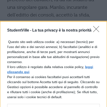
una singolare gara. Manlio, incurante
dell'editto dei consoli, accettò la sfida,
perché sarebbe stato un disonore rifiutare il
combattimento. E così il romano gareggiò
StudentVille -
La tua privacy è la nostra priorità
con il nemico e lo uccise. Quando il
Questo sito web utilizza cookie: a) necessari (tecnici) per
giovane fece ritorno con i compagni
l'uso del sito e dei servizi annessi; b) facoltativi (analitici e di
profilazione, anche di terze parti, per mostrarti annunci
all'accampamento da vincitore, il padre
personalizzati in base alle tue abitudini di navigazione) previo
convocò l'assemblea dei soldati e dinanzi
consenso.
Il loro utilizzo è regolato dalla relativa cookie policy,
leggi
all'esercito disse: "Dato che tu, appunto, T.
cliccando qui
.
Manlio, non hai obbedito all'editto dei
Per il consenso ai cookies facoltativi puoi accettarli tutti
cliccando sul bottone Accetta tutti qui di seguito. Cliccando su
consoli, pagherai con la morte la pena del
Gestisci opzioni è possibile accedere al pannello di controllo
peccato. Il provvedimento è triste ma per
e rifiutare tutti i cookie (anche di profilazione); Se rifiuti tutto,
userai solo i cookie tecnici di default.
l'avvenire sarà d'insegnamento alla
gioventù. Subito il littore ad un cenno del